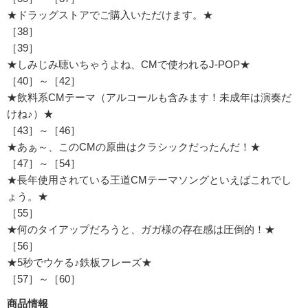
★ドラッグストアでご購入いただけます。★
［38］
［39］
★しみじみ聴いちゃうよね、CMで使われるJ-POP★
［40］～［42］
★飲料系CMテーマ（アルコールも含みます！未成年は演奏だ
けね♪）★
［43］～［46］
★あぁ～、このCMの原曲はクラシックだったんだ！★
［47］～［54］
★長年使用されている王道CMテーマソングといえばこれでし
ょう。★
［55］
★何のタイアップだろうと、ガガ様の存在感は圧倒的！★
［56］
★5秒でウケる♪鉄板フレーズ★
［57］～［60］
商品情報