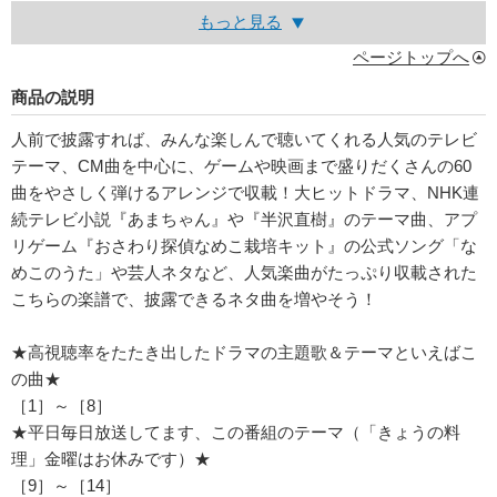
もっと見る
ページトップへ
商品の説明
人前で披露すれば、みんな楽しんで聴いてくれる人気のテレビ
テーマ、CM曲を中心に、ゲームや映画まで盛りだくさんの60
曲をやさしく弾けるアレンジで収載！大ヒットドラマ、NHK連
続テレビ小説『あまちゃん』や『半沢直樹』のテーマ曲、アプ
リゲーム『おさわり探偵なめこ栽培キット』の公式ソング「な
めこのうた」や芸人ネタなど、人気楽曲がたっぷり収載された
こちらの楽譜で、披露できるネタ曲を増やそう！
★高視聴率をたたき出したドラマの主題歌＆テーマといえばこ
の曲★
［1］～［8］
★平日毎日放送してます、この番組のテーマ（「きょうの料
理」金曜はお休みです）★
［9］～［14］