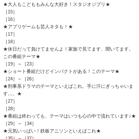
★大人もこどももみんな大好き！スタジオジブリ★
［15］
［16］
★アプリゲームも芸人ネタも！★
［17］
［18］
★休日だって負けてませんよ！家族で見てます、聞いてます。
この番組テーマ★
［19］～［23］
★ショート番組だけどインパクトがある！このテーマ★
［24］～［26］
★刑事系ドラマのテーマといえばこれ。手に汗にぎっちゃいま
す…。★
［27］
［28］
★番組は終わっても、テーマはいつも心の中で流れています♪★
［29］～［34］
★元気いっぱい！鉄板アニソンといえばこれ★
［35］～［37］