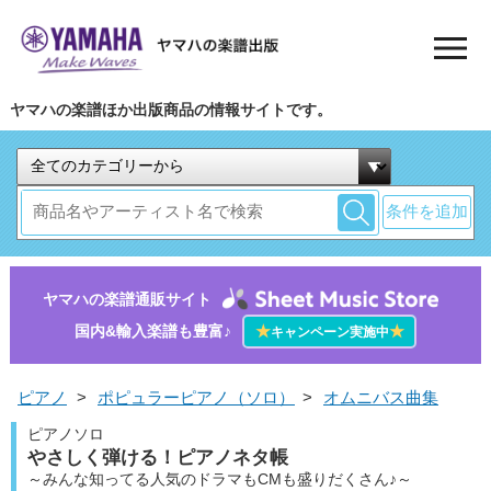
ヤマハの楽譜ほか出版商品の情報サイトです。
条件を追加
ヤマハの楽譜通販サイト
国内&輸入楽譜も豊富♪
★
★
キャンペーン実施中
ピアノ
>
ポピュラーピアノ（ソロ）
>
オムニバス曲集
ピアノソロ
やさしく弾ける！ピアノネタ帳
～みんな知ってる人気のドラマもCMも盛りだくさん♪～