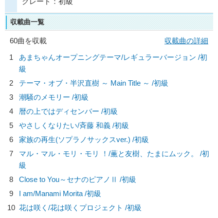
グレード：初級
収載曲一覧
60曲を収載
収載曲の詳細
1
あまちゃんオープニングテーマ/レギュラーバージョン /初
級
2
テーマ・オブ・半沢直樹 ～ Main Title ～ /初級
3
潮騒のメモリー /初級
4
暦の上ではディセンバー /初級
5
やさしくなりたい/
斉藤 和義
/初級
6
家族の再生(ソプラノサックスver.) /初級
7
マル・マル・モリ・モリ ！/
薫と友樹、たまにムック。
/初
級
8
Close to You～セナのピアノⅡ /初級
9
I am/
Manami Morita
/初級
10
花は咲く/
花は咲くプロジェクト
/初級