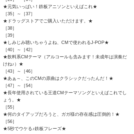
★元気いっぱい！鉄板アニソンといえばこれ★
［35］～［37］
★ドラッグストアでご購入いただけます。★
［38］
［39］
★しみじみ聴いちゃうよね、CMで使われるJ-POP★
［40］～［42］
★飲料系CMテーマ（アルコールも含みます！未成年は演奏だ
けね♪）★
［43］～［46］
★あぁ～、このCMの原曲はクラシックだったんだ！★
［47］～［54］
★長年使用されている王道CMテーマソングといえばこれでし
ょう。★
［55］
★何のタイアップだろうと、ガガ様の存在感は圧倒的！★
［56］
★5秒でウケる♪鉄板フレーズ★