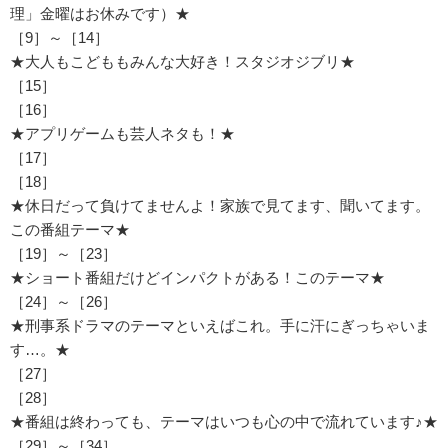
理」金曜はお休みです）★
［9］～［14］
★大人もこどももみんな大好き！スタジオジブリ★
［15］
［16］
★アプリゲームも芸人ネタも！★
［17］
［18］
★休日だって負けてませんよ！家族で見てます、聞いてます。
この番組テーマ★
［19］～［23］
★ショート番組だけどインパクトがある！このテーマ★
［24］～［26］
★刑事系ドラマのテーマといえばこれ。手に汗にぎっちゃいま
す…。★
［27］
［28］
★番組は終わっても、テーマはいつも心の中で流れています♪★
［29］～［34］