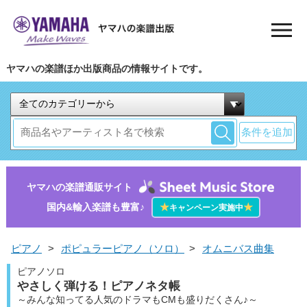
ヤマハの楽譜ほか出版商品の情報サイトです。
条件を追加
ヤマハの楽譜通販サイト
国内&輸入楽譜も豊富♪
★
★
キャンペーン実施中
ピアノ
>
ポピュラーピアノ（ソロ）
>
オムニバス曲集
ピアノソロ
やさしく弾ける！ピアノネタ帳
～みんな知ってる人気のドラマもCMも盛りだくさん♪～