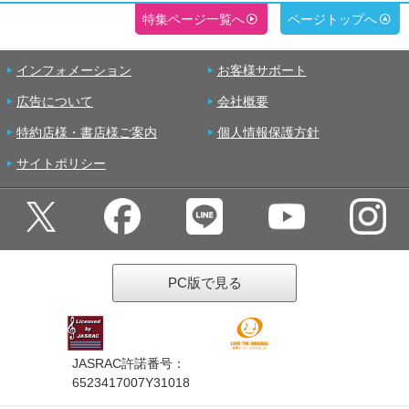
特集ページ一覧へ
ページトップへ
インフォメーション
お客様サポート
広告について
会社概要
特約店様・書店様ご案内
個人情報保護方針
サイトポリシー
PC版で見る
JASRAC許諾番号：
6523417007Y31018