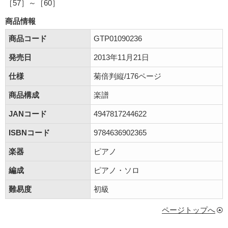
［57］～［60］
商品情報
商品コード
GTP01090236
発売日
2013年11月21日
仕様
菊倍判縦/176ページ
商品構成
楽譜
JANコード
4947817244622
ISBNコード
9784636902365
楽器
ピアノ
編成
ピアノ・ソロ
難易度
初級
ページトップへ