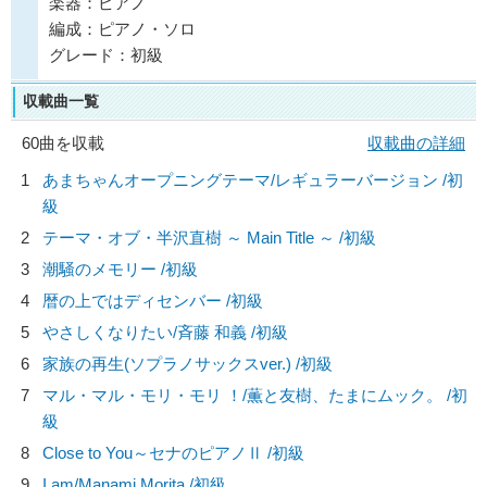
楽器：ピアノ
編成：ピアノ・ソロ
グレード：初級
収載曲一覧
60曲を収載
収載曲の詳細
1
あまちゃんオープニングテーマ/レギュラーバージョン /初
級
2
テーマ・オブ・半沢直樹 ～ Main Title ～ /初級
3
潮騒のメモリー /初級
4
暦の上ではディセンバー /初級
5
やさしくなりたい/
斉藤 和義
/初級
6
家族の再生(ソプラノサックスver.) /初級
7
マル・マル・モリ・モリ ！/
薫と友樹、たまにムック。
/初
級
8
Close to You～セナのピアノⅡ /初級
9
I am/
Manami Morita
/初級