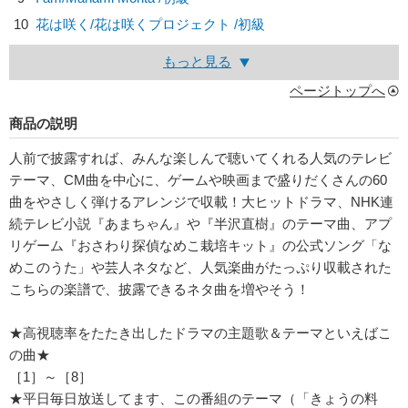
10
花は咲く/
花は咲くプロジェクト
/初級
もっと見る
ページトップへ
商品の説明
人前で披露すれば、みんな楽しんで聴いてくれる人気のテレビ
テーマ、CM曲を中心に、ゲームや映画まで盛りだくさんの60
曲をやさしく弾けるアレンジで収載！大ヒットドラマ、NHK連
続テレビ小説『あまちゃん』や『半沢直樹』のテーマ曲、アプ
リゲーム『おさわり探偵なめこ栽培キット』の公式ソング「な
めこのうた」や芸人ネタなど、人気楽曲がたっぷり収載された
こちらの楽譜で、披露できるネタ曲を増やそう！
★高視聴率をたたき出したドラマの主題歌＆テーマといえばこ
の曲★
［1］～［8］
★平日毎日放送してます、この番組のテーマ（「きょうの料