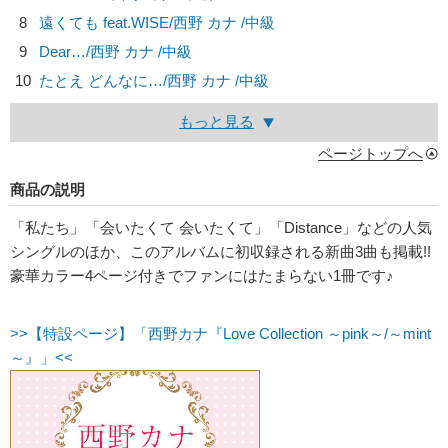
8
遠くても feat.WISE/
西野 カナ
/中級
9
Dear…/
西野 カナ
/中級
10
たとえ どんなに…/
西野 カナ
/中級
もっと見る
ページトップへ
商品の説明
「私たち」「会いたくて 会いたくて」「Distance」などの人気
シングルのほか、このアルバムに初収録される新曲3曲も掲載!!
豪華カラー4ページ付きでファンにはたまらない1冊です♪
>>【特設ページ】「西野カナ『Love Collection ～pink～/～mint
～』」<<