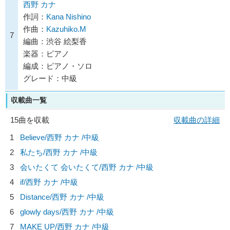
西野 カナ
作詞：
Kana Nishino
作曲：
Kazuhiko.M
7
編曲：渋谷 絵梨香
楽器：ピアノ
編成：ピアノ・ソロ
グレード：中級
収載曲一覧
15曲を収載
収載曲の詳細
1
Believe/
西野 カナ
/中級
2
私たち/
西野 カナ
/中級
3
会いたくて 会いたくて/
西野 カナ
/中級
4
if/
西野 カナ
/中級
5
Distance/
西野 カナ
/中級
6
glowly days/
西野 カナ
/中級
7
MAKE UP/
西野 カナ
/中級