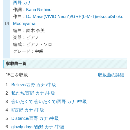
西野 カナ
作詞：
Kana Nishino
作曲：
DJ Mass(VIVID Neon*)/GRP(L-M-T)/etsuco/Shoko
14
Mochiyama
編曲：鈴木 奈美
楽器：ピアノ
編成：ピアノ・ソロ
グレード：中級
収載曲一覧
15曲を収載
収載曲の詳細
1
Believe/
西野 カナ
/中級
2
私たち/
西野 カナ
/中級
3
会いたくて 会いたくて/
西野 カナ
/中級
4
if/
西野 カナ
/中級
5
Distance/
西野 カナ
/中級
6
glowly days/
西野 カナ
/中級