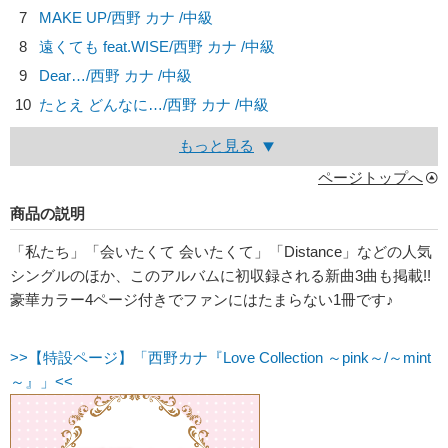
7
MAKE UP/
西野 カナ
/中級
8
遠くても feat.WISE/
西野 カナ
/中級
9
Dear…/
西野 カナ
/中級
10
たとえ どんなに…/
西野 カナ
/中級
もっと見る
ページトップへ
商品の説明
「私たち」「会いたくて 会いたくて」「Distance」などの人気
シングルのほか、このアルバムに初収録される新曲3曲も掲載!!
豪華カラー4ページ付きでファンにはたまらない1冊です♪
>>【特設ページ】「西野カナ『Love Collection ～pink～/～mint
～』」<<