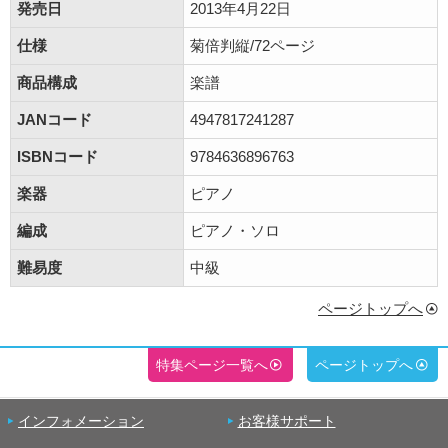
発売日
2013年4月22日
仕様
菊倍判縦/72ページ
商品構成
楽譜
JANコード
4947817241287
ISBNコード
9784636896763
楽器
ピアノ
編成
ピアノ・ソロ
難易度
中級
ページトップへ
特集ページ一覧へ
ページトップへ
インフォメーション
お客様サポート