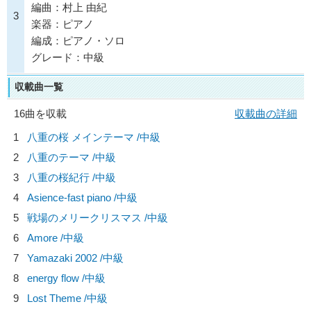
編曲：村上 由紀
3
楽器：ピアノ
編成：ピアノ・ソロ
グレード：中級
収載曲一覧
16曲を収載
収載曲の詳細
1
八重の桜 メインテーマ /中級
2
八重のテーマ /中級
3
八重の桜紀行 /中級
4
Asience-fast piano /中級
5
戦場のメリークリスマス /中級
6
Amore /中級
7
Yamazaki 2002 /中級
8
energy flow /中級
9
Lost Theme /中級