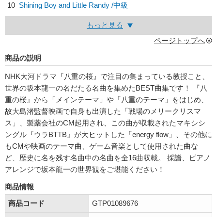
10
Shining Boy and Little Randy /中級
もっと見る
ページトップへ
商品の説明
NHK大河ドラマ『八重の桜』で注目の集まっている教授こと、
世界の坂本龍一の名だたる名曲を集めたBEST曲集です！ 『八
重の桜』から「メインテーマ」や「八重のテーマ」をはじめ、
故大島渚監督映画で自身も出演した「戦場のメリークリスマ
ス」、製薬会社のCM起用され、この曲が収載されたマキシシ
ングル『ウラBTTB』が大ヒットした「energy flow」、その他に
もCMや映画のテーマ曲、ゲーム音楽として使用された曲な
ど、歴史に名を残す名曲中の名曲を全16曲収載。 採譜、ピアノ
アレンジで坂本龍一の世界観をご堪能ください！
商品情報
商品コード
GTP01089676