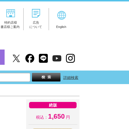
特約店様
広告
書店様ご案内
について
English
詳細検索
絶版
1,650
税込：
円