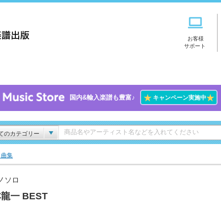
お客様
サポート
★
★
国内&輸入楽譜も豊富♪
キャンペーン実施中
てのカテゴリー
ト曲集
ノソロ
龍一 BEST