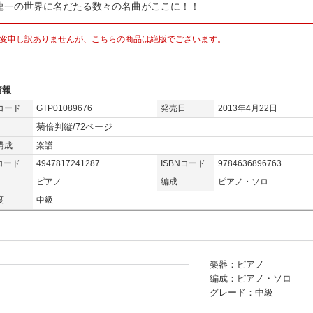
龍一の世界に名だたる数々の名曲がここに！！
変申し訳ありませんが、こちらの商品は絶版でございます。
情報
コード
GTP01089676
発売日
2013年4月22日
菊倍判縦/72ページ
構成
楽譜
コード
4947817241287
ISBNコード
9784636896763
ピアノ
編成
ピアノ・ソロ
度
中級
楽器：ピアノ
編成：ピアノ・ソロ
グレード：中級