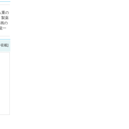
八重の
、製薬
映画の
龍一
を収載]