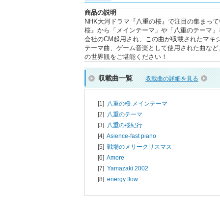
商品の説明
NHK大河ドラマ『八重の桜』で注目の集まって
桜』から「メインテーマ」や「八重のテーマ」
会社のCM起用され、この曲が収載されたマキシシン
テーマ曲、ゲーム音楽として使用された曲など
の世界観をご堪能ください！
収載曲一覧
収載曲の詳細を見る
[1]
八重の桜 メインテーマ
[2]
八重のテーマ
[3]
八重の桜紀行
[4]
Asience-fast piano
[5]
戦場のメリークリスマス
[6]
Amore
[7]
Yamazaki 2002
[8]
energy flow