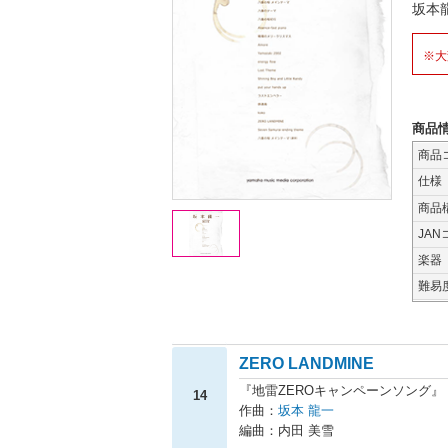
坂本
※大
商品
商品
仕様
商品
JAN
楽器
難易
ZERO LANDMINE
『地雷ZEROキャンペーンソング』
14
作曲：
坂本 龍一
編曲：内田 美雪