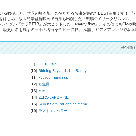
いる教授こと、世界の坂本龍一の名だたる名曲を集めたBEST曲集です！ 『
をはじめ、故大島渚監督映画で自身も出演した「戦場のメリークリスマス」
グル『ウラBTTB』が大ヒットした「energy flow」、その他にもCMや
、歴史に名を残す名曲中の名曲を全16曲収載。 採譜、ピアノアレンジで坂本
[全16曲
[9]
Lost Theme
[10]
Shining Boy and Little Randy
[11]
Put your hands up
[12]
鉄道員
[13]
koko
[14]
ZERO LANDMINE
[15]
Seven Samurai-ending theme
[16]
ラストエンペラー