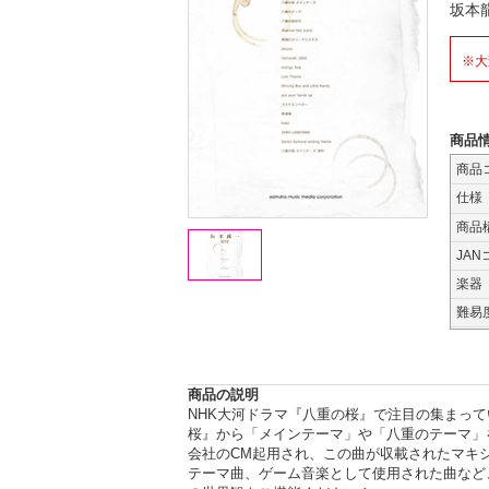
坂本
※大
商品
商品
仕様
商品
JAN
楽器
難易
商品の説明
NHK大河ドラマ『八重の桜』で注目の集まって
桜』から「メインテーマ」や「八重のテーマ」
会社のCM起用され、この曲が収載されたマキシシン
テーマ曲、ゲーム音楽として使用された曲など