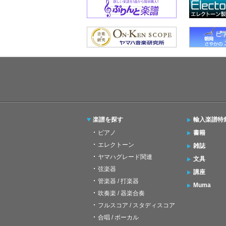
楽譜を探す
輸入楽譜特
ピアノ
書籍
エレクトーン
雑誌
ヤマハグレード関連
文具
弦楽器
講座
管楽器 / 打楽器
Muma
吹奏楽 / 器楽合奏
フルスコア / スタディスコア
合唱 / ボーカル