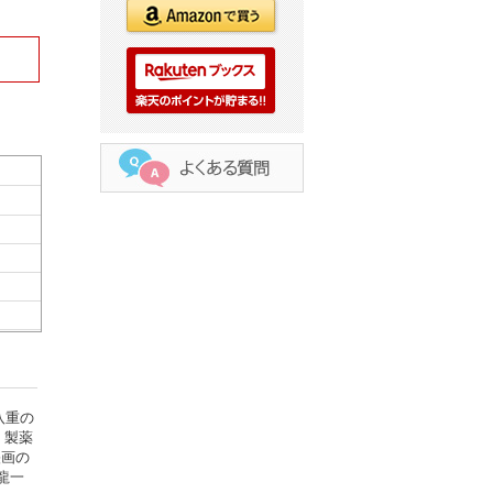
八重の
、製薬
映画の
龍一