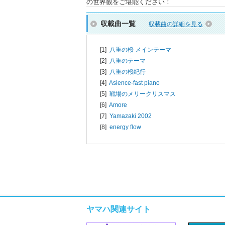
の世界観をご堪能ください！
収載曲一覧
収載曲の詳細を見る
[1]
八重の桜 メインテーマ
[2]
八重のテーマ
[3]
八重の桜紀行
[4]
Asience-fast piano
[5]
戦場のメリークリスマス
[6]
Amore
[7]
Yamazaki 2002
[8]
energy flow
ヤマハ関連サイト