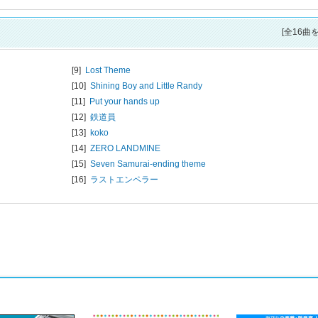
[全16曲
[9]
Lost Theme
[10]
Shining Boy and Little Randy
[11]
Put your hands up
[12]
鉄道員
[13]
koko
[14]
ZERO LANDMINE
[15]
Seven Samurai-ending theme
[16]
ラストエンペラー