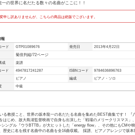
龍一の世界に名だたる数々の名曲がここに！！
変申し訳ありませんが、こちらの商品は絶版でございます。
情報
コード
GTP01089676
発売日
2013年4月22日
菊倍判縦/72ページ
構成
楽譜
コード
4947817241287
ISBNコード
9784636896763
ピアノ
編成
ピアノ・ソロ
度
中級
いる教授こと、世界の坂本龍一の名だたる名曲を集めたBEST曲集です！ 『
をはじめ、故大島渚監督映画で自身も出演した「戦場のメリークリスマス」
グル『ウラBTTB』が大ヒットした「energy flow」、その他にもCMや
、歴史に名を残す名曲中の名曲を全16曲収載。 採譜、ピアノアレンジで坂本