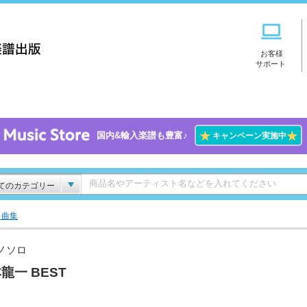
お客様
サポート
★
★
国内&輸入楽譜も豊富♪
キャンペーン実施中
てのカテゴリー
ト曲集
ノソロ
龍一 BEST