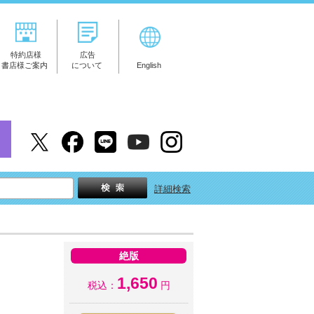
特約店様
広告
書店様ご案内
について
English
詳細検索
絶版
1,650
税込：
円