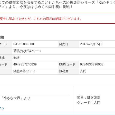
めての鍵盤楽器を演奏するこどもたちへの応援楽譜シリーズ『ゆめキラ
アノ』より、今度ははじめての両手奏に挑戦！
変申し訳ありませんが、こちらの商品は絶版でございます。
情報
コード
GTP01089600
発売日
2013年3月15日
菊倍判横/64ページ
構成
楽譜
コード
4947817240839
ISBNコード
9784636896008
鍵盤楽器/ピアノ
難易度
入門
楽器：鍵盤楽器
ーランド「小さな世界」より
グレード：入門
マン