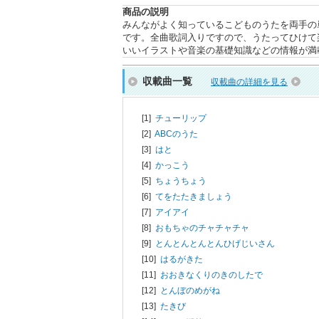
商品の説明
みんながよく知っているこどものうたを両手の
です。全曲歌詞入りですので、うたってひけて
いいイラストや音楽の基礎知識などの情報が満
収載曲一覧
収載曲の詳細を見る
[1]
チューリップ
[2]
ABCのうた
[3]
はと
[4]
かっこう
[5]
ちょうちょう
[6]
てをたたきましょう
[7]
アイアイ
[8]
おもちゃのチャチャチャ
[9]
とんとんとんとんひげじいさん
[10]
はるがきた
[11]
おおきなくりのきのしたで
[12]
とんぼのめがね
[13]
たきび