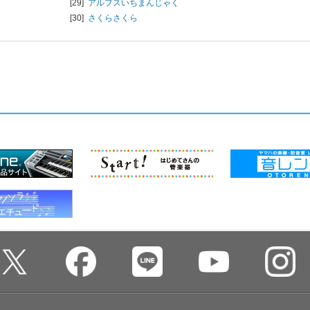
[29]
アルプスいちまんじゃく
[30]
さくらさくら