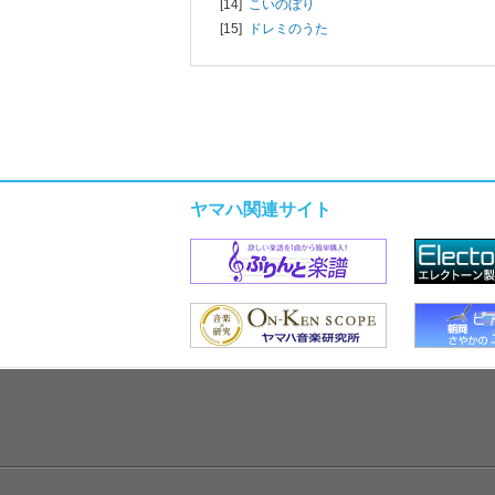
[14]
こいのぼり
[15]
ドレミのうた
ヤマハ関連サイト