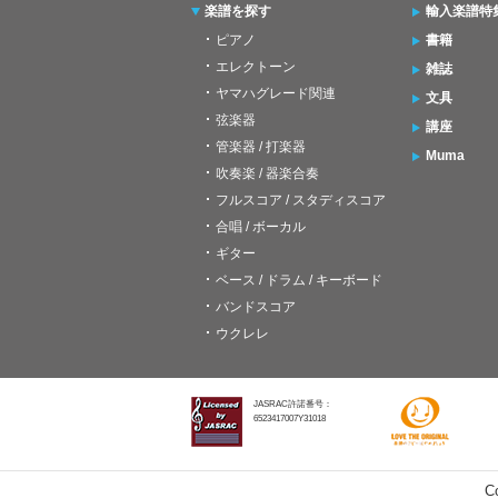
楽譜を探す
輸入楽譜特
ピアノ
書籍
エレクトーン
雑誌
ヤマハグレード関連
文具
弦楽器
講座
管楽器 / 打楽器
Muma
吹奏楽 / 器楽合奏
フルスコア / スタディスコア
合唱 / ボーカル
ギター
ベース / ドラム / キーボード
バンドスコア
ウクレレ
JASRAC許諾番号：
6523417007Y31018
C