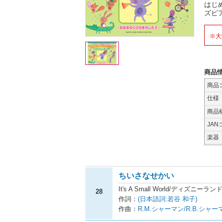
はじ
ズピ
※大
商品
商品
仕様
商品
JAN
楽器
ちいさなせかい
It's A Small World/ディズニ
28
作詞：
(日本語詞:若谷 和子)
作曲：
R.M.シャーマン/R.B.シャー