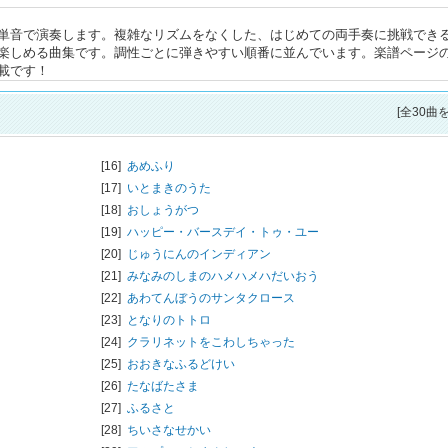
単音で演奏します。複雑なリズムをなくした、はじめての両手奏に挑戦でき
楽しめる曲集です。調性ごとに弾きやすい順番に並んでいます。楽譜ページ
載です！
[全30曲
[16]
あめふり
[17]
いとまきのうた
[18]
おしょうがつ
[19]
ハッピー・バースデイ・トゥ・ユー
[20]
じゅうにんのインディアン
[21]
みなみのしまのハメハメハだいおう
[22]
あわてんぼうのサンタクロース
[23]
となりのトトロ
[24]
クラリネットをこわしちゃった
[25]
おおきなふるどけい
[26]
たなばたさま
[27]
ふるさと
[28]
ちいさなせかい