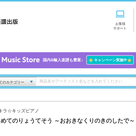
お客様
サポート
★
★
国内&輸入楽譜も豊富♪
キャンペーン実施中
てのカテゴリー
キラ☆キッズピアノ
じめてのりょうてそう ～おおきなくりのきのしたで～