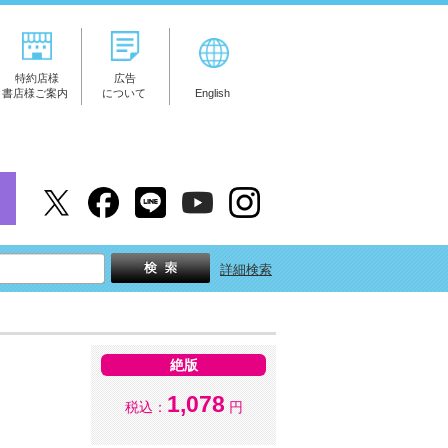
特約店様
広告
書店様ご案内
について
English
詳細検索
絶版
1,078
税込：
円