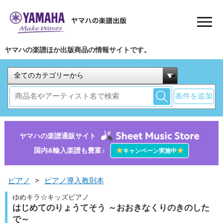
ヤマハの楽譜ほか出版商品の情報サイトです。
条件を追加
ヤマハの楽譜通販サイト
国内&輸入楽譜も豊富♪
★
★
キャンペーン実施中
ピアノ
>
ピアノ導入教則本
ゆめキラ☆キッズピアノ
はじめてのりょうてそう ～おおきなくりのきのした
で～