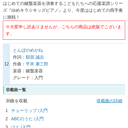
はじめての鍵盤楽器を演奏するこどもたちへの応援楽譜シリー
ズ『ゆめキラ☆キッズピアノ』より、今度ははじめての両手奏
に挑戦！
※大変申し訳ありませんが、こちらの商品は絶版でございま
す。
とんぼのめがね
作詞：
額賀 誠志
12
作曲：
平井 康三郎
楽器：鍵盤楽器
グレード：入門
収載曲一覧
30曲を収載
収載曲の詳細
1
チューリップ /入門
2
ABCのうた /入門
3
はと /入門