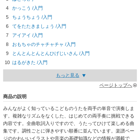
4
かっこう /入門
5
ちょうちょう /入門
6
てをたたきましょう /入門
7
アイアイ /入門
8
おもちゃのチャチャチャ /入門
9
とんとんとんとんひげじいさん /入門
10
はるがきた /入門
もっと見る
ページトップへ
商品の説明
みんながよく知っているこどものうたを両手の単音で演奏しま
す。複雑なリズムをなくした、はじめての両手奏に挑戦できる
内容です。全曲歌詞入りですので、うたってひけて楽しめる曲
集です。調性ごとに弾きやすい順番に並んでいます。楽譜ペー
ジのかわいいイラストや音楽の基礎知識などの情報が満載で