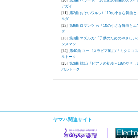
[10]
第3曲 バラード/「18世紀の舞曲のスタイ
アガイ
[11]
第2曲 おそいワルツ/「10の小さな舞曲と
ルダ
[12]
第9曲 ロマンツァ/「10の小さな舞曲とエ
ダ
[13]
第3曲 マズルカ/「子供のためのやさしい小
ンスマン
[14]
第40曲 ユーゴスラビア風に/「ミクロコス
ルトーク
[15]
第3曲 対話/「ピアノの初歩～18のやさしい
バルトーク
ヤマハ関連サイト