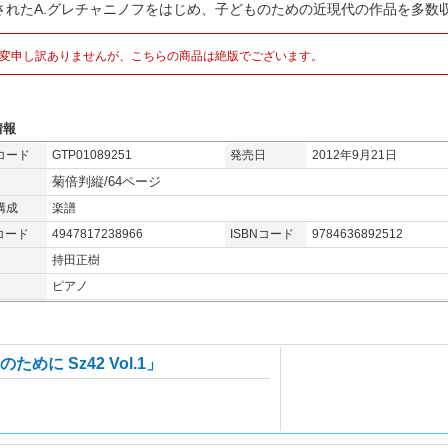
されたA.グレチャニノフをはじめ、子どものための近現代の作品を多数収
変申し訳ありませんが、こちらの商品は絶版でございます。
情報
コード
GTP01089251
発売日
2012年9月21日
菊倍判縦/64ページ
構成
楽譜
コード
4947817238966
ISBNコード
9784636892512
持田正樹
ピアノ
めに Sz42 Vol.1」