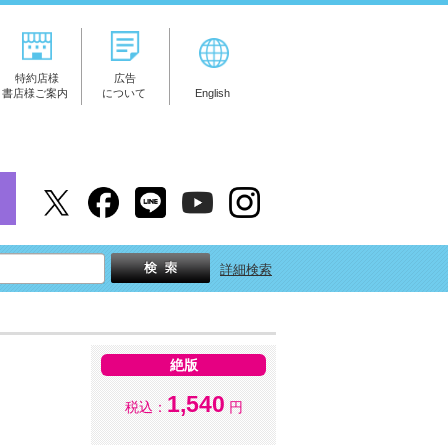
特約店様
広告
書店様ご案内
について
English
詳細検索
絶版
1,540
税込：
円