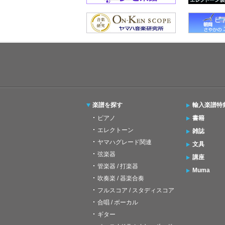
楽譜を探す
輸入楽譜特
ピアノ
書籍
エレクトーン
雑誌
ヤマハグレード関連
文具
弦楽器
講座
管楽器 / 打楽器
Muma
吹奏楽 / 器楽合奏
フルスコア / スタディスコア
合唱 / ボーカル
ギター