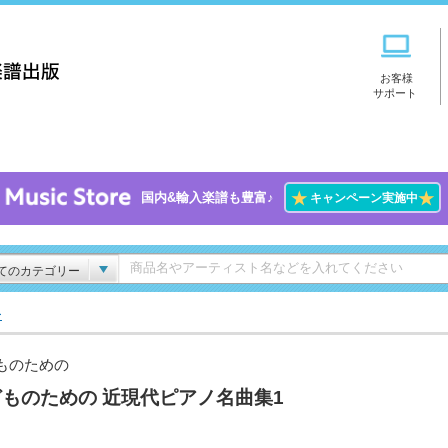
お客様
サポート
★
★
国内&輸入楽譜も豊富♪
キャンペーン実施中
てのカテゴリー
ー
ものための
ものための 近現代ピアノ名曲集1