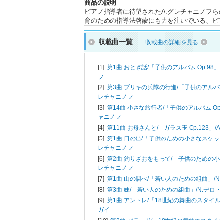
商品の説明
ピアノ指導者に待望されたA.グレチャニノフ
育のための指導法啓蒙にも力を注いでいる、ピ
収載曲一覧
収載曲の詳細を見る
[1]
第1曲 おとぎ話/「子供のアルバム Op.98」
フ
[2]
第3曲 ブリキの兵隊の行進/「子供のアルバム 
レチャニノフ
[3]
第14曲 小さな旅行者/「子供のアルバム Op.
ャニノフ
[4]
第11曲 お母さんと/「ガラス玉 Op.123」/
[5]
第1曲 日の出/「子供のための小さなスケッチO
レチャニノフ
[6]
第2曲 釣りざおをもって/「子供のための小
レチャニノフ
[7]
第1曲 山の調べ/「若い人のための組曲」/
[8]
第3曲 妹/「若い人のための組曲」/
N.デロ
[9]
第1曲 アントレ/「18世紀の舞曲のスタイル
ガイ