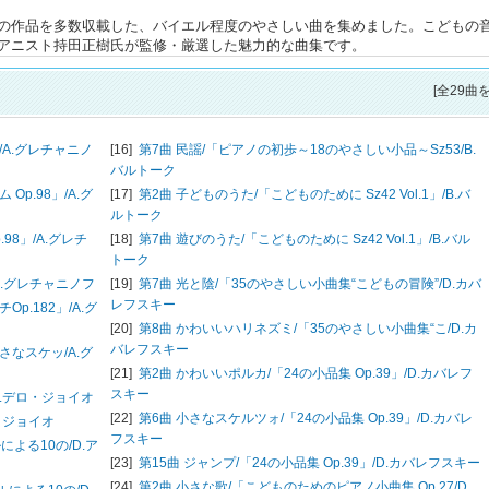
らの作品を多数収載した、バイエル程度のやさしい曲を集めました。こどもの
アニスト持田正樹氏が監修・厳選した魅力的な曲集です。
[全29曲
/
A.グレチャニノ
[16]
第7曲 民謡/「ピアノの初歩～18のやさしい小品～Sz53/
B.
バルトーク
Op.98」/
A.グ
[17]
第2曲 子どものうた/「こどものために Sz42 Vol.1」/
B.バ
ルトーク
98」/
A.グレチ
[18]
第7曲 遊びのうた/「こどものために Sz42 Vol.1」/
B.バル
トーク
A.グレチャニノフ
[19]
第7曲 光と陰/「35のやさしい小曲集“こどもの冒険”/
D.カバ
レフスキー
p.182」/
A.グ
[20]
第8曲 かわいいハリネズミ/「35のやさしい小曲集“こ/
D.カ
バレフスキー
さなスケッ/
A.グ
[21]
第2曲 かわいいポルカ/「24の小品集 Op.39」/
D.カバレフ
スキー
N.デロ・ジョイオ
[22]
第6曲 小さなスケルツォ/「24の小品集 Op.39」/
D.カバレ
・ジョイオ
フスキー
による10の/
D.ア
[23]
第15曲 ジャンプ/「24の小品集 Op.39」/
D.カバレフスキー
[24]
第2曲 小さな歌/「こどものためのピアノ小曲集 Op.27/
D.