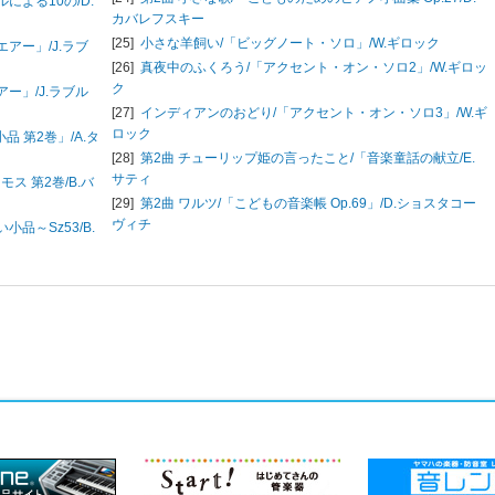
ルによる10の/
D.
カバレフスキー
[25]
小さな羊飼い/「ビッグノート・ソロ」/
W.ギロック
エアー」/
J.ラブ
[26]
真夜中のふくろう/「アクセント・オン・ソロ2」/
W.ギロッ
ク
アー」/
J.ラブル
[27]
インディアンのおどり/「アクセント・オン・ソロ3」/
W.ギ
ロック
品 第2巻」/
A.タ
[28]
第2曲 チューリップ姫の言ったこと/「音楽童話の献立/
E.
サティ
モス 第2巻/
B.バ
[29]
第2曲 ワルツ/「こどもの音楽帳 Op.69」/
D.ショスタコー
ヴィチ
小品～Sz53/
B.