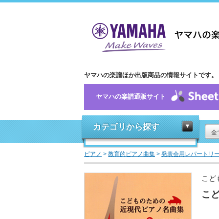
ヤマハの楽譜ほか出版商品の情報サイトです。
ヤマハの楽譜通販サイト
カテゴリから探す
全
ピアノ
>
教育的ピアノ曲集
>
発表会用レパートリ
こど
こど