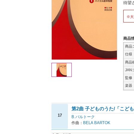
待望
※大
商品
商品
仕様
商品
JAN
監修
楽器
第2曲 子どものうた/「こどものた
17
B.バルトーク
作曲：
BELA BARTOK