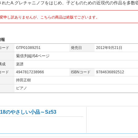
されたA.グレチャニノフをはじめ、子どものための近現代の作品を多数収
変申し訳ありませんが、こちらの商品は絶版でございます。
情報
コード
GTP01089251
発売日
2012年9月21日
菊倍判縦/64ページ
構成
楽譜
コード
4947817238966
ISBNコード
9784636892512
持田正樹
ピアノ
18のやさしい小品～Sz53