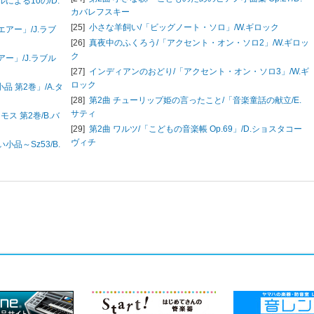
ルによる10の/
D.
カバレフスキー
[25]
小さな羊飼い/「ビッグノート・ソロ」/
W.ギロック
エアー」/
J.ラブ
[26]
真夜中のふくろう/「アクセント・オン・ソロ2」/
W.ギロッ
ク
アー」/
J.ラブル
[27]
インディアンのおどり/「アクセント・オン・ソロ3」/
W.ギ
ロック
品 第2巻」/
A.タ
[28]
第2曲 チューリップ姫の言ったこと/「音楽童話の献立/
E.
サティ
モス 第2巻/
B.バ
[29]
第2曲 ワルツ/「こどもの音楽帳 Op.69」/
D.ショスタコー
ヴィチ
小品～Sz53/
B.