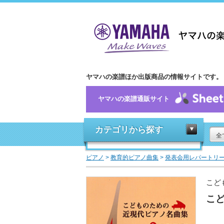
ヤマハの楽譜ほか出版商品の情報サイトです。
ヤマハの楽譜通販サイト
カテゴリから探す
全
ピアノ
>
教育的ピアノ曲集
>
発表会用レパートリ
こど
こど