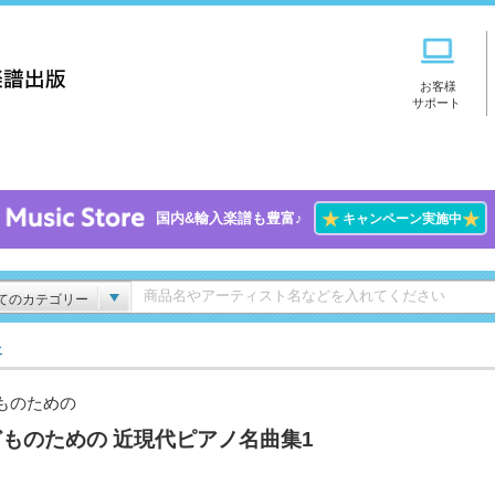
お客様
サポート
★
★
国内&輸入楽譜も豊富♪
キャンペーン実施中
てのカテゴリー
ー
ものための
ものための 近現代ピアノ名曲集1