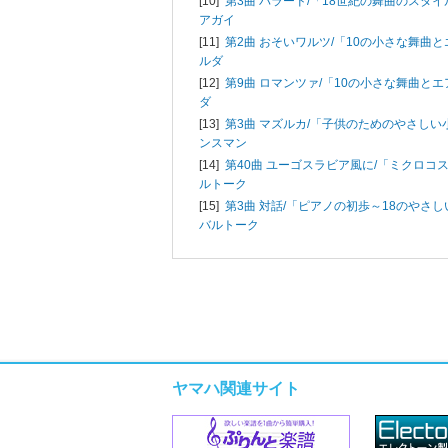
[10]
第3曲 バラード/「18世紀の舞曲のスタイ
アガイ
[11]
第2曲 おそいワルツ/「10の小さな舞曲と
ルダ
[12]
第9曲 ロマンツァ/「10の小さな舞曲とエ
ダ
[13]
第3曲 マズルカ/「子供のためのやさしい小
ンスマン
[14]
第40曲 ユーゴスラビア風に/「ミクロコス
ルトーク
[15]
第3曲 対話/「ピアノの初歩～18のやさしい
バルトーク
ヤマハ関連サイト