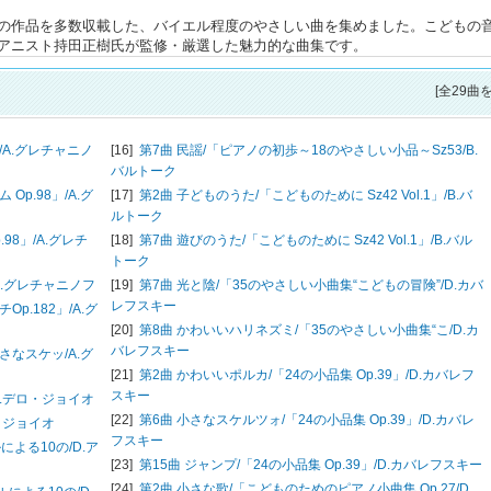
らの作品を多数収載した、バイエル程度のやさしい曲を集めました。こどもの
アニスト持田正樹氏が監修・厳選した魅力的な曲集です。
[全29曲
/
A.グレチャニノ
[16]
第7曲 民謡/「ピアノの初歩～18のやさしい小品～Sz53/
B.
バルトーク
Op.98」/
A.グ
[17]
第2曲 子どものうた/「こどものために Sz42 Vol.1」/
B.バ
ルトーク
98」/
A.グレチ
[18]
第7曲 遊びのうた/「こどものために Sz42 Vol.1」/
B.バル
トーク
A.グレチャニノフ
[19]
第7曲 光と陰/「35のやさしい小曲集“こどもの冒険”/
D.カバ
レフスキー
p.182」/
A.グ
[20]
第8曲 かわいいハリネズミ/「35のやさしい小曲集“こ/
D.カ
バレフスキー
さなスケッ/
A.グ
[21]
第2曲 かわいいポルカ/「24の小品集 Op.39」/
D.カバレフ
スキー
N.デロ・ジョイオ
[22]
第6曲 小さなスケルツォ/「24の小品集 Op.39」/
D.カバレ
・ジョイオ
フスキー
による10の/
D.ア
[23]
第15曲 ジャンプ/「24の小品集 Op.39」/
D.カバレフスキー
[24]
第2曲 小さな歌/「こどものためのピアノ小曲集 Op.27/
D.