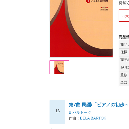
待望
※大
商品
商品
仕様
商品
JAN
監修
楽器
第7曲 民謡/「ピアノの初歩～
16
B.バルトーク
作曲：
BELA BARTOK