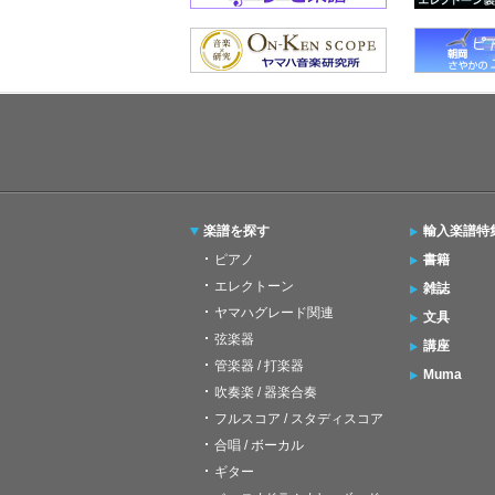
楽譜を探す
輸入楽譜特
ピアノ
書籍
エレクトーン
雑誌
ヤマハグレード関連
文具
弦楽器
講座
管楽器 / 打楽器
Muma
吹奏楽 / 器楽合奏
フルスコア / スタディスコア
合唱 / ボーカル
ギター