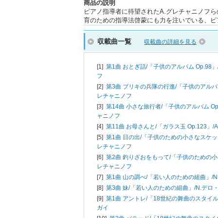
商品の説明
ピアノ指導者に待望されたA.グレチャニノフ
育のための指導法啓蒙にも力を注いでいる、ピ
収載曲一覧
収載曲の詳細を見る
[1]
第1曲 おとぎ話/「子供のアルバム Op.98」
フ
[2]
第3曲 ブリキの兵隊の行進/「子供のアルバム 
レチャニノフ
[3]
第14曲 小さな旅行者/「子供のアルバム Op.
ャニノフ
[4]
第11曲 お母さんと/「ガラス玉 Op.123」/
[5]
第1曲 日の出/「子供のための小さなスケッチO
レチャニノフ
[6]
第2曲 釣りざおをもって/「子供のための小
レチャニノフ
[7]
第1曲 山の調べ/「若い人のための組曲」/
[8]
第3曲 妹/「若い人のための組曲」/
N.デロ
[9]
第1曲 アントレ/「18世紀の舞曲のスタイル
ガイ