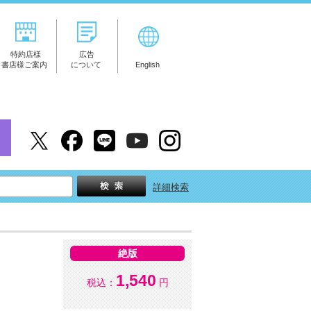
特約店様
広告
書店様ご案内
について
English
詳細検索
絶版
1,540
税込：
円