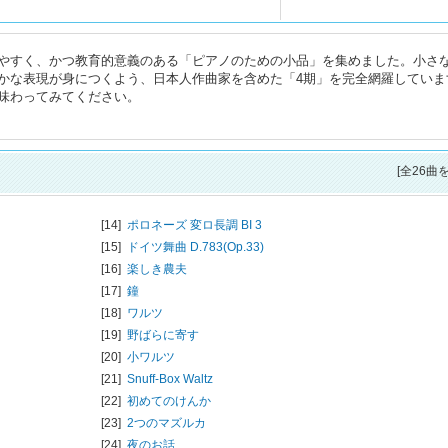
やすく、かつ教育的意義のある「ピアノのための小品」を集めました。小さ
かな表現が身につくよう、日本人作曲家を含めた「4期」を完全網羅していま
味わってみてください。
[全26曲
[14]
ポロネーズ 変ロ長調 BI 3
[15]
ドイツ舞曲 D.783(Op.33)
[16]
楽しき農夫
[17]
鐘
[18]
ワルツ
[19]
野ばらに寄す
[20]
小ワルツ
[21]
Snuff-Box Waltz
[22]
初めてのけんか
[23]
2つのマズルカ
[24]
夜のお話