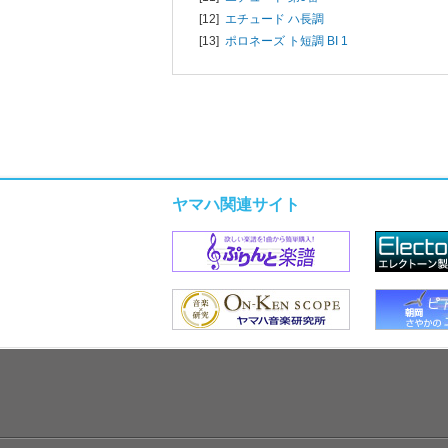
[12]
エチュード ハ長調
[13]
ポロネーズ ト短調 BI 1
ヤマハ関連サイト