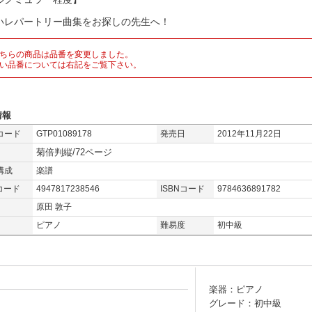
いレパートリー曲集をお探しの先生へ！
ちらの商品は品番を変更しました。
い品番については右記をご覧下さい。
情報
コード
GTP01089178
発売日
2012年11月22日
菊倍判縦/72ページ
構成
楽譜
コード
4947817238546
ISBNコード
9784636891782
原田 敦子
ピアノ
難易度
初中級
楽器：ピアノ
グレード：初中級