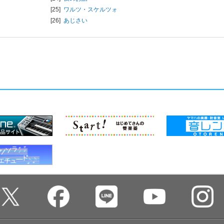
[25]
ワルツ・スケルツォ
[26]
あじさい