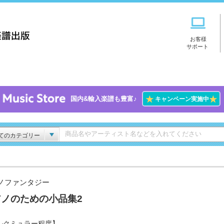
お客様
サポート
★
★
国内&輸入楽譜も豊富♪
キャンペーン実施中
てのカテゴリー
ノファンタジー
アノのための小品集2
ルクミュラー程度】