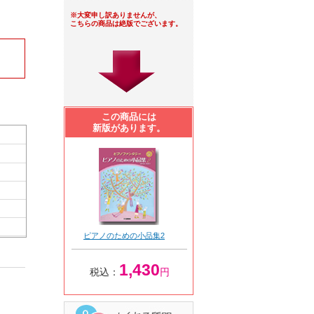
※大変申し訳ありませんが、
こちらの商品は絶版でございます。
この商品には
新版があります。
ピアノのための小品集2
1,430
税込：
円