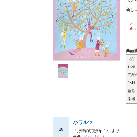
新し
※こ
新し
商品
商品
仕様
商品
JAN
監修
楽器
小ワルツ
20
「抒情的瞑想Op.40」より
作曲：
シベリウス