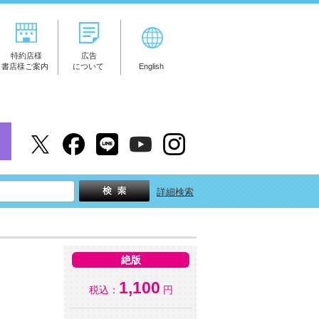
特約店様
広告
書店様ご案内
について
English
詳細検索
絶版
1,100
税込：
円