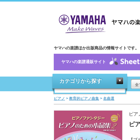
ヤマハの楽譜ほか出版商品の情報サイトです。
ヤマハの楽譜通販サイト
カテゴリから探す
全
ピアノ
>
教育的ピアノ曲集
>
名曲選
ピア
ピ
【ブ