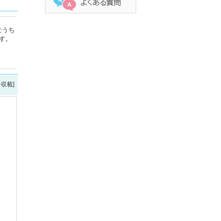
なうち
す。
を収載]