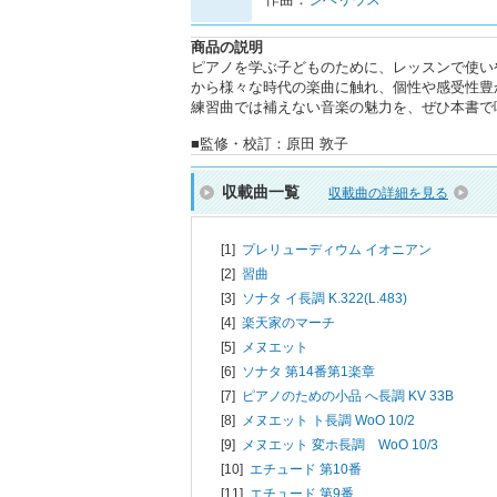
商品の説明
ピアノを学ぶ子どものために、レッスンで使い
から様々な時代の楽曲に触れ、個性や感受性豊
練習曲では補えない音楽の魅力を、ぜひ本書で
■監修・校訂：原田 敦子
収載曲一覧
収載曲の詳細を見る
[1]
プレリューディウム イオニアン
[2]
習曲
[3]
ソナタ イ長調 K.322(L.483)
[4]
楽天家のマーチ
[5]
メヌエット
[6]
ソナタ 第14番第1楽章
[7]
ピアノのための小品 へ長調 KV 33B
[8]
メヌエット ト長調 WoO 10/2
[9]
メヌエット 変ホ長調 WoO 10/3
[10]
エチュード 第10番
[11]
エチュード 第9番