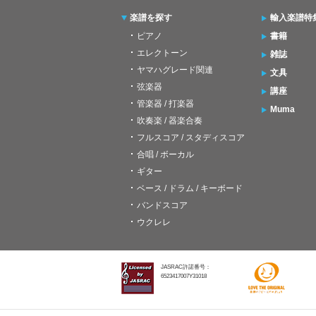
楽譜を探す
輸入楽譜特
ピアノ
書籍
エレクトーン
雑誌
ヤマハグレード関連
文具
弦楽器
講座
管楽器 / 打楽器
Muma
吹奏楽 / 器楽合奏
フルスコア / スタディスコア
合唱 / ボーカル
ギター
ベース / ドラム / キーボード
バンドスコア
ウクレレ
JASRAC許諾番号：
6523417007Y31018