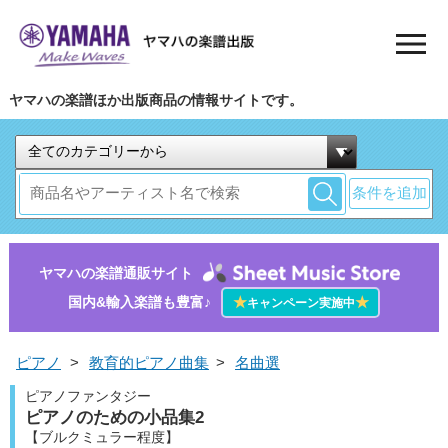
ヤマハの楽譜ほか出版商品の情報サイトです。
条件を追加
ヤマハの楽譜通販サイト
国内&輸入楽譜も豊富♪
★
★
キャンペーン実施中
ピアノ
>
教育的ピアノ曲集
>
名曲選
ピアノファンタジー
ピアノのための小品集2
【ブルクミュラー程度】