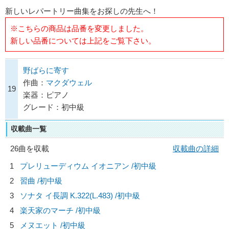
新しいレパートリー曲集をお探しの先生へ！
※こちらの商品は品番を変更しました。
新しい品番については上記をご覧下さい。
野ばらに寄す
作曲：
マクダウェル
19
楽器：ピアノ
グレード：初中級
収載曲一覧
26曲を収載
収載曲の詳細
1
プレリューディウム イオニアン /初中級
2
習曲 /初中級
3
ソナタ イ長調 K.322(L.483) /初中級
4
楽天家のマーチ /初中級
5
メヌエット /初中級