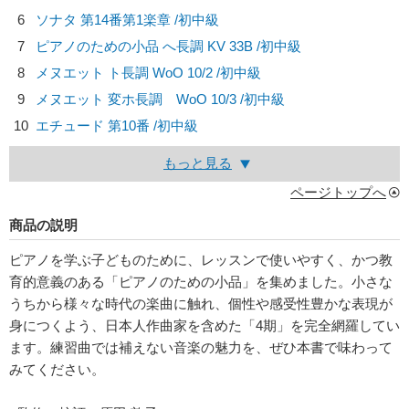
6
ソナタ 第14番第1楽章 /初中級
7
ピアノのための小品 へ長調 KV 33B /初中級
8
メヌエット ト長調 WoO 10/2 /初中級
9
メヌエット 変ホ長調 WoO 10/3 /初中級
10
エチュード 第10番 /初中級
もっと見る
ページトップへ
商品の説明
ピアノを学ぶ子どものために、レッスンで使いやすく、かつ教
育的意義のある「ピアノのための小品」を集めました。小さな
うちから様々な時代の楽曲に触れ、個性や感受性豊かな表現が
身につくよう、日本人作曲家を含めた「4期」を完全網羅してい
ます。練習曲では補えない音楽の魅力を、ぜひ本書で味わって
みてください。