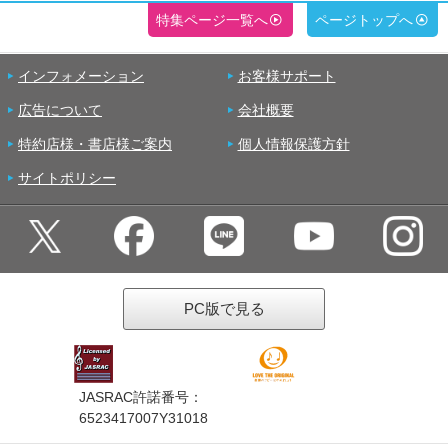
特集ページ一覧へ
ページトップへ
インフォメーション
お客様サポート
広告について
会社概要
特約店様・書店様ご案内
個人情報保護方針
サイトポリシー
PC版で見る
JASRAC許諾番号：
6523417007Y31018