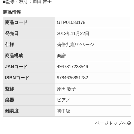
■監修・校訂：原田 敦子
商品情報
商品コード
GTP01089178
発売日
2012年11月22日
仕様
菊倍判縦/72ページ
商品構成
楽譜
JANコード
4947817238546
ISBNコード
9784636891782
監修
原田 敦子
楽器
ピアノ
難易度
初中級
ページトップへ