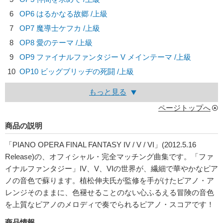
6
OP6 はるかなる故郷 /上級
7
OP7 魔導士ケフカ /上級
8
OP8 愛のテーマ /上級
9
OP9 ファイナルファンタジー V メインテーマ /上級
10
OP10 ビッグブリッヂの死闘 /上級
もっと見る
ページトップへ
商品の説明
「PIANO OPERA FINAL FANTASY IV / V / VI」(2012.5.16
Release)の、オフィシャル・完全マッチング曲集です。「ファ
イナルファンタジー」IV、V、VIの世界が、繊細で華やかなピア
ノの音色で蘇ります。植松伸夫氏が監修を手がけたピアノ・ア
レンジそのままに、色褪せることのない心ふるえる冒険の音色
を上質なピアノのメロディで奏でられるピアノ・スコアです！
商品情報