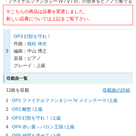
「ファイナルファンタジー IV / V / VI」の世界をピアノで奏でる
※こちらの商品は品番を変更しました。
新しい品番については上記をご覧下さい。
OP3 幻獣を守れ！
作曲：
植松 伸夫
3
編曲：中山 博之
楽器：ピアノ
グレード：上級
収載曲一覧
12曲を収載
収載曲の詳細
1
OP1 ファイナルファンタジー IV メインテーマ /上級
2
OP2 離愁 /上級
3
OP3 幻獣を守れ！ /上級
4
OP4 赤い翼～バロン王国 /上級
5
OP5 仲間を求めて /上級