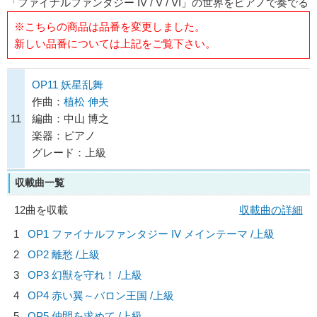
「ファイナルファンタジー IV / V / VI」の世界をピアノで奏でる
※こちらの商品は品番を変更しました。
新しい品番については上記をご覧下さい。
OP11 妖星乱舞
作曲：
植松 伸夫
11
編曲：中山 博之
楽器：ピアノ
グレード：上級
収載曲一覧
12曲を収載
収載曲の詳細
1
OP1 ファイナルファンタジー IV メインテーマ /上級
2
OP2 離愁 /上級
3
OP3 幻獣を守れ！ /上級
4
OP4 赤い翼～バロン王国 /上級
5
OP5 仲間を求めて /上級