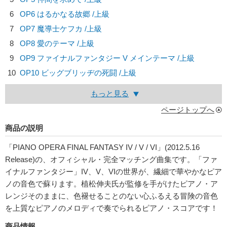
6
OP6 はるかなる故郷 /上級
7
OP7 魔導士ケフカ /上級
8
OP8 愛のテーマ /上級
9
OP9 ファイナルファンタジー V メインテーマ /上級
10
OP10 ビッグブリッヂの死闘 /上級
もっと見る
ページトップへ
商品の説明
「PIANO OPERA FINAL FANTASY IV / V / VI」(2012.5.16
Release)の、オフィシャル・完全マッチング曲集です。「ファ
イナルファンタジー」IV、V、VIの世界が、繊細で華やかなピア
ノの音色で蘇ります。植松伸夫氏が監修を手がけたピアノ・ア
レンジそのままに、色褪せることのない心ふるえる冒険の音色
を上質なピアノのメロディで奏でられるピアノ・スコアです！
商品情報