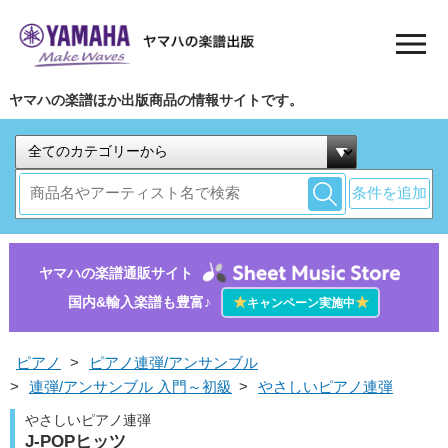
ヤマハの楽譜ほか出版商品の情報サイトです。
条件を追加
ヤマハの楽譜通販サイト
国内&輸入楽譜も豊富♪
★
★
キャンペーン実施中
ピアノ
>
ピアノ連弾/アンサンブル
>
連弾/アンサンブル 入門～初級
>
やさしいピアノ連弾
やさしいピアノ連弾
J-POPヒッツ