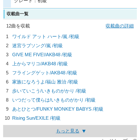
グレード：初級
収載曲一覧
12曲を収載
収載曲の詳細
1
ワイルド アット ハート/
嵐
/初級
2
迷宮ラブソング/
嵐
/初級
3
GIVE ME FIVE!/
AKB48
/初級
4
上からマリコ/
AKB48
/初級
5
フライングゲット/
AKB48
/初級
6
家族になろうよ/
福山 雅治
/初級
7
歩いていこう/
いきものがかり
/初級
8
いつだって僕らは/
いきものがかり
/初級
9
あとひとつ/
FUNKY MONKEY BABYS
/初級
10
Rising Sun/
EXILE
/初級
もっと見る