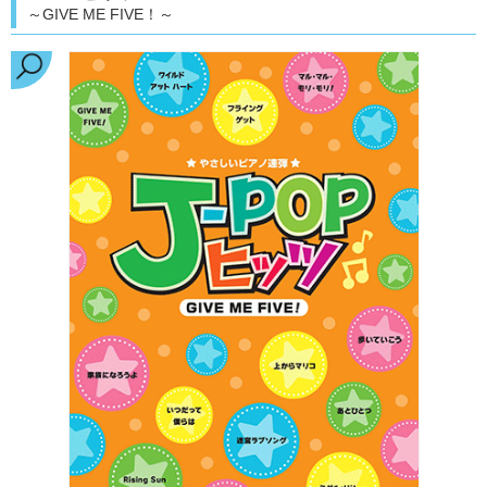
～GIVE ME FIVE！～