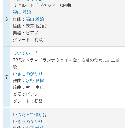
リクルート『ゼクシィ』CM曲
福山 雅治
6
作曲：
福山 雅治
編曲：安蒜 佐知子
楽器：ピアノ
グレード：初級
歩いていこう
TBS系ドラマ『ランナウェイ～愛する君のために』主題
歌
いきものがかり
7
作曲：
水野 良樹
編曲：村上 由紀
楽器：ピアノ
グレード：初級
いつだって僕らは
いきものがかり