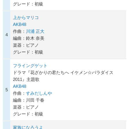
グレード：初級
上からマリコ
AKB48
作曲：
川浦 正大
4
編曲：鈴木 奈美
楽器：ピアノ
グレード：初級
フライングゲット
ドラマ『花ざかりの君たちへ イケメン☆パラダイス
2011』主題歌
AKB48
5
作曲：
すみだしんや
編曲：川田 千春
楽器：ピアノ
グレード：初級
家族になろうよ