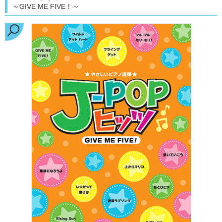
～GIVE ME FIVE！～