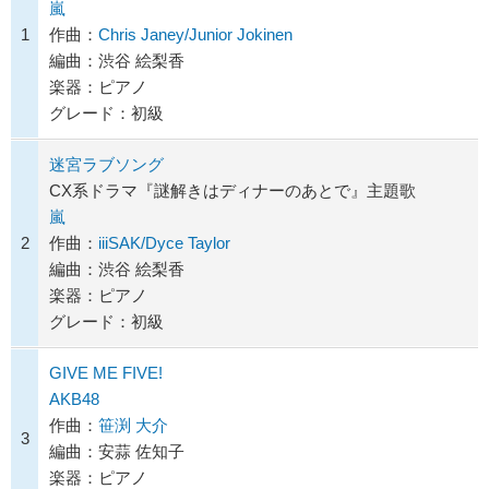
嵐
1
作曲：
Chris Janey/Junior Jokinen
編曲：渋谷 絵梨香
楽器：ピアノ
グレード：初級
迷宮ラブソング
CX系ドラマ『謎解きはディナーのあとで』主題歌
嵐
2
作曲：
iiiSAK/Dyce Taylor
編曲：渋谷 絵梨香
楽器：ピアノ
グレード：初級
GIVE ME FIVE!
AKB48
作曲：
笹渕 大介
3
編曲：安蒜 佐知子
楽器：ピアノ