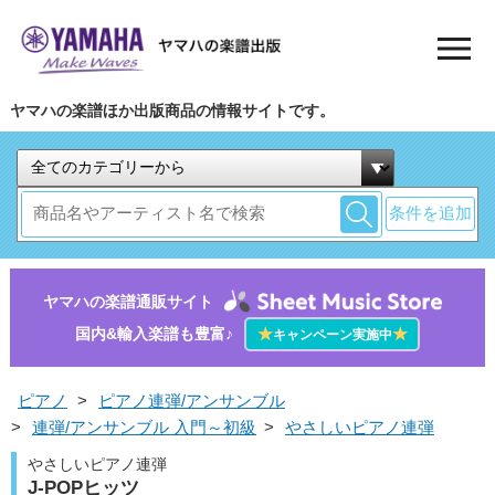
ヤマハの楽譜ほか出版商品の情報サイトです。
条件を追加
ヤマハの楽譜通販サイト
国内&輸入楽譜も豊富♪
★
★
キャンペーン実施中
ピアノ
>
ピアノ連弾/アンサンブル
>
連弾/アンサンブル 入門～初級
>
やさしいピアノ連弾
やさしいピアノ連弾
J-POPヒッツ