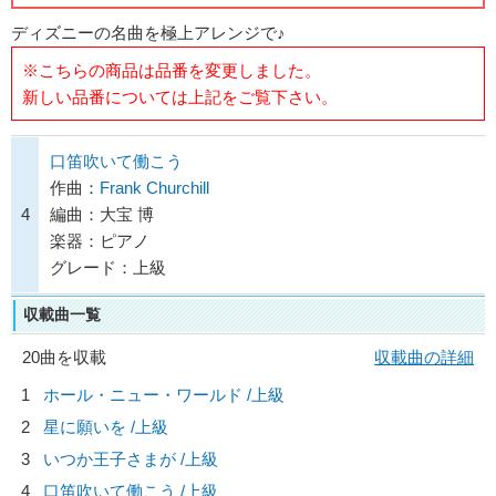
ディズニーの名曲を極上アレンジで♪
※こちらの商品は品番を変更しました。
新しい品番については上記をご覧下さい。
口笛吹いて働こう
作曲：
Frank Churchill
4
編曲：大宝 博
楽器：ピアノ
グレード：上級
収載曲一覧
20曲を収載
収載曲の詳細
1
ホール・ニュー・ワールド /上級
2
星に願いを /上級
3
いつか王子さまが /上級
4
口笛吹いて働こう /上級