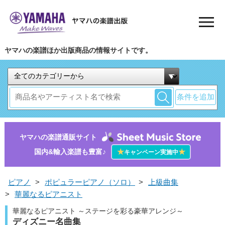
ヤマハの楽譜ほか出版商品の情報サイトです。
条件を追加
ヤマハの楽譜通販サイト
国内&輸入楽譜も豊富♪
★
★
キャンペーン実施中
ピアノ
>
ポピュラーピアノ（ソロ）
>
上級曲集
>
華麗なるピアニスト
華麗なるピアニスト ～ステージを彩る豪華アレンジ～
ディズニー名曲集