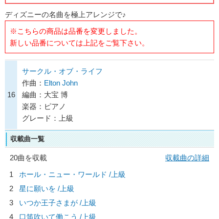
ディズニーの名曲を極上アレンジで♪
※こちらの商品は品番を変更しました。
新しい品番については上記をご覧下さい。
サークル・オブ・ライフ
作曲：
Elton John
16
編曲：大宝 博
楽器：ピアノ
グレード：上級
収載曲一覧
20曲を収載
収載曲の詳細
1
ホール・ニュー・ワールド /上級
2
星に願いを /上級
3
いつか王子さまが /上級
4
口笛吹いて働こう /上級