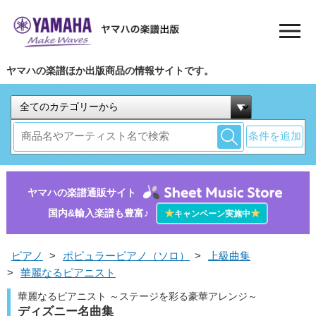
ヤマハの楽譜ほか出版商品の情報サイトです。
条件を追加
ヤマハの楽譜通販サイト
国内&輸入楽譜も豊富♪
★
★
キャンペーン実施中
ピアノ
>
ポピュラーピアノ（ソロ）
>
上級曲集
>
華麗なるピアニスト
華麗なるピアニスト ～ステージを彩る豪華アレンジ～
ディズニー名曲集