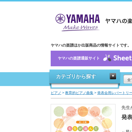
ヤマハの楽譜ほか出版商品の情報サイトです。
ヤマハの楽譜通販サイト
カテゴリから探す
全
ピアノ
>
教育的ピアノ曲集
>
発表会用レパートリ
先生
発
～星