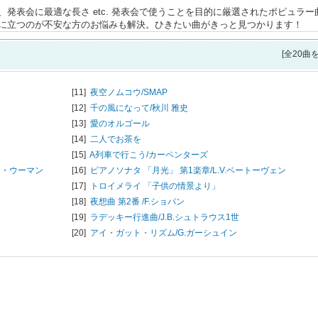
発表会に最適な長さ etc. 発表会で使うことを目的に厳選されたポピュラー
に立つのが不安な方のお悩みも解決。ひきたい曲がきっと見つかります！
[全20曲
[11]
夜空ノムコウ/
SMAP
[12]
千の風になって/
秋川 雅史
[13]
愛のオルゴール
[14]
二人でお茶を
[15]
A列車で行こう/
カーペンターズ
ク・ウーマン
[16]
ピアノソナタ 「月光」 第1楽章/
L.V.ベートーヴェン
[17]
トロイメライ 「子供の情景より」
[18]
夜想曲 第2番 /
F.ショパン
[19]
ラデッキー行進曲/
J.B.シュトラウス1世
[20]
アイ・ガット・リズム/
G.ガーシュイン