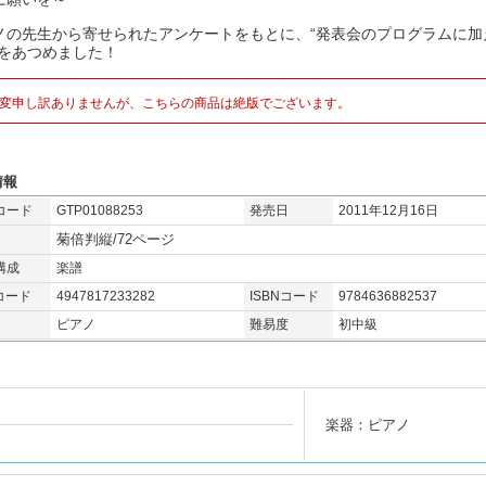
ノの先生から寄せられたアンケートをもとに、“発表会のプログラムに加
”をあつめました！
変申し訳ありませんが、こちらの商品は絶版でございます。
情報
コード
GTP01088253
発売日
2011年12月16日
菊倍判縦/72ページ
構成
楽譜
コード
4947817233282
ISBNコード
9784636882537
ピアノ
難易度
初中級
楽器：ピアノ