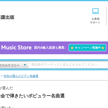
お客様
サポート
★
★
国内&輸入楽譜も豊富♪
キャンペーン実施中
てのカテゴリー
ー
>
先生の選んだピアノ名曲選
が選んだ
表会で弾きたいポピュラー名曲選
に願いを～