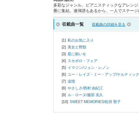
多彩なジャンル、ピアニスティックなアレンジ、
冊に集結。連弾譜もあるから、一人でステージ
収載曲一覧
収載曲の詳細を見る
[1]
私のお気に入り
[2]
美女と野獣
[3]
星に願いを
[4]
スカボロ・フェア
[5]
イマジン/
ジョン・レノン
[6]
ユー・レイズ・ミー・アップ/
ケルティッ
[7]
追憶
[8]
やさしさ/
西村 由紀江
[9]
ル・ローヌ/
服部 克久
[10]
SWEET MEMORIES/
松田 聖子