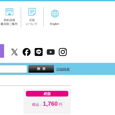
特約店様
広告
書店様ご案内
について
English
詳細検索
絶版
1,760
税込：
円