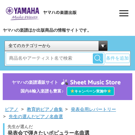
ヤマハの楽譜ほか出版商品の情報サイトです。
条件を追加
ヤマハの楽譜通販サイト
国内&輸入楽譜も豊富♪
★
★
キャンペーン実施中
ピアノ
>
教育的ピアノ曲集
>
発表会用レパートリー
>
先生の選んだピアノ名曲選
先生が選んだ
発表会で弾きたいポピュラー名曲選