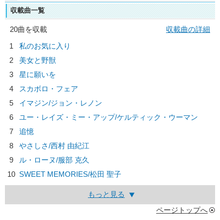
収載曲一覧
20曲を収載
収載曲の詳細
1
私のお気に入り
2
美女と野獣
3
星に願いを
4
スカボロ・フェア
5
イマジン/
ジョン・レノン
6
ユー・レイズ・ミー・アップ/
ケルティック・ウーマン
7
追憶
8
やさしさ/
西村 由紀江
9
ル・ローヌ/
服部 克久
10
SWEET MEMORIES/
松田 聖子
もっと見る
ページトップへ