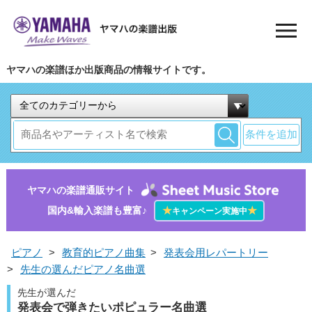
ヤマハの楽譜ほか出版商品の情報サイトです。
条件を追加
ヤマハの楽譜通販サイト
国内&輸入楽譜も豊富♪
★
★
キャンペーン実施中
ピアノ
>
教育的ピアノ曲集
>
発表会用レパートリー
>
先生の選んだピアノ名曲選
先生が選んだ
発表会で弾きたいポピュラー名曲選