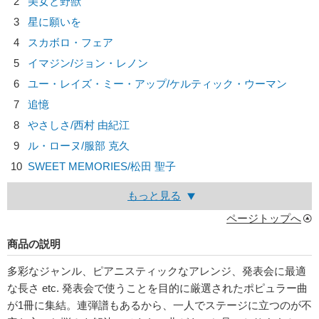
2
美女と野獣
3
星に願いを
4
スカボロ・フェア
5
イマジン/
ジョン・レノン
6
ユー・レイズ・ミー・アップ/
ケルティック・ウーマン
7
追憶
8
やさしさ/
西村 由紀江
9
ル・ローヌ/
服部 克久
10
SWEET MEMORIES/
松田 聖子
もっと見る
ページトップへ
商品の説明
多彩なジャンル、ピアニスティックなアレンジ、発表会に最適
な長さ etc. 発表会で使うことを目的に厳選されたポピュラー曲
が1冊に集結。連弾譜もあるから、一人でステージに立つのが不