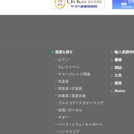
楽譜を探す
輸入楽譜特
ピアノ
書籍
エレクトーン
雑誌
ヤマハグレード関連
文具
弦楽器
講座
管楽器 / 打楽器
Muma
吹奏楽 / 器楽合奏
フルスコア / スタディスコア
合唱 / ボーカル
ギター
ベース / ドラム / キーボード
バンドスコア