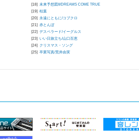
[18]
未来予想図II/
DREAMS COME TRUE
[19]
枯葉
[20]
永遠にともに/
コブクロ
[21]
赤とんぼ
[22]
デスペラード/
イーグルス
[23]
いい日旅立ち/
山口百恵
[24]
クリスマス・ソング
[25]
卒業写真/
荒井由実