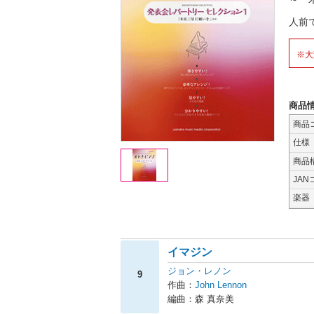
人前
※大
商品
商品
仕様
商品
JAN
楽器
イマジン
ジョン・レノン
9
作曲：
John Lennon
編曲：森 真奈美