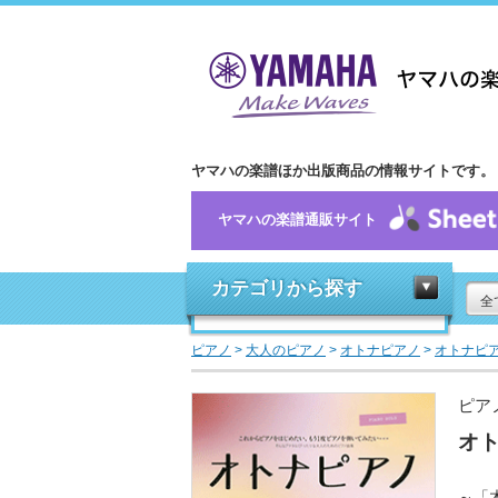
ヤマハの楽譜ほか出版商品の情報サイトです。
ヤマハの楽譜通販サイト
カテゴリから探す
全
ピアノ
>
大人のピアノ
>
オトナピアノ
>
オトナピ
ピア
オト
～「