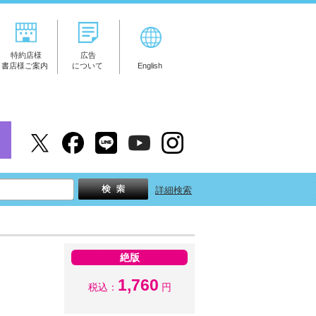
特約店様
広告
書店様ご案内
について
English
詳細検索
絶版
1,760
税込：
円