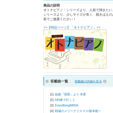
商品の説明
オトナピアノ・シリーズより、人前で弾きたい
シリーズより、少しサイズが長く、聴きばえの
前でご披露ください！
>>【特設ページ】「オトナピアノ」<<
収載曲一覧
収載曲の詳細を見る
[1]
組曲『惑星』より 木星
[2]
A列車で行こう
[3]
Everything/
MISIA
[4]
戦場のメリークリスマス/
坂本龍一