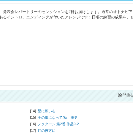
、発表会レパートリーのセレクションを2冊お届けします。通常のオトナピア
あるイントロ、エンディングが付いたアレンジです！日頃の練習の成果を、
[全25曲
[14]
星に願いを
[15]
千の風になって/
秋川雅史
[16]
ノクターン 第2番 作品9-2
[17]
虹の彼方に