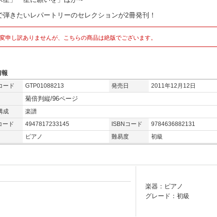
で弾きたいレパートリーのセレクションが2冊発刊！
変申し訳ありませんが、こちらの商品は絶版でございます。
情報
コード
GTP01088213
発売日
2011年12月12日
菊倍判縦/96ページ
構成
楽譜
コード
4947817233145
ISBNコード
9784636882131
ピアノ
難易度
初級
楽器：ピアノ
グレード：初級