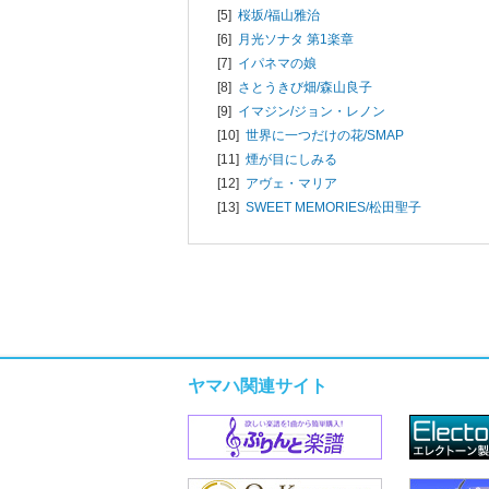
[5]
桜坂/
福山雅治
[6]
月光ソナタ 第1楽章
[7]
イパネマの娘
[8]
さとうきび畑/
森山良子
[9]
イマジン/
ジョン・レノン
[10]
世界に一つだけの花/
SMAP
[11]
煙が目にしみる
[12]
アヴェ・マリア
[13]
SWEET MEMORIES/
松田聖子
ヤマハ関連サイト