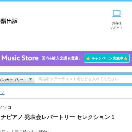
お客様
サポート
★
★
国内&輸入楽譜も豊富♪
キャンペーン実施中
てのカテゴリー
アノ
ノソロ
ナピアノ 発表会レパートリー セレクション 1
木星」「星に願いを」ほか～