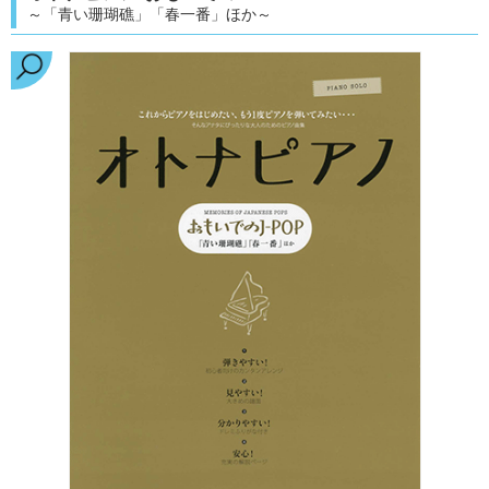
～「青い珊瑚礁」「春一番」ほか～