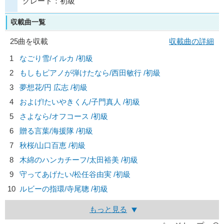
グレード：初級
収載曲一覧
25曲を収載
収載曲の詳細
1
なごり雪/
イルカ
/初級
2
もしもピアノが弾けたなら/
西田敏行
/初級
3
夢想花/
円 広志
/初級
4
およげ!たいやきくん/
子門真人
/初級
5
さよなら/
オフコース
/初級
6
贈る言葉/
海援隊
/初級
7
秋桜/
山口百恵
/初級
8
木綿のハンカチーフ/
太田裕美
/初級
9
守ってあげたい/
松任谷由実
/初級
10
ルビーの指環/
寺尾聰
/初級
もっと見る