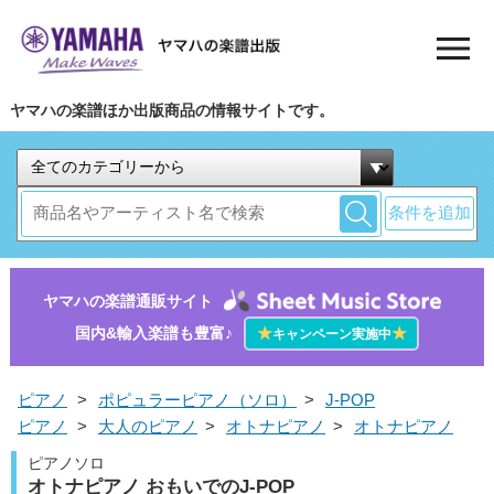
ヤマハの楽譜ほか出版商品の情報サイトです。
条件を追加
ヤマハの楽譜通販サイト
国内&輸入楽譜も豊富♪
★
★
キャンペーン実施中
ピアノ
>
ポピュラーピアノ（ソロ）
>
J-POP
ピアノ
>
大人のピアノ
>
オトナピアノ
>
オトナピアノ
ピアノソロ
オトナピアノ おもいでのJ-POP