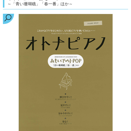
～「青い珊瑚礁」「春一番」ほか～