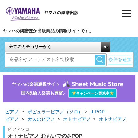
ヤマハの楽譜ほか出版商品の情報サイトです。
条件を追加
ヤマハの楽譜通販サイト
国内&輸入楽譜も豊富♪
★
★
キャンペーン実施中
ピアノ
>
ポピュラーピアノ（ソロ）
>
J-POP
ピアノ
>
大人のピアノ
>
オトナピアノ
>
オトナピアノ
ピアノソロ
オトナピアノ おもいでのJ-POP