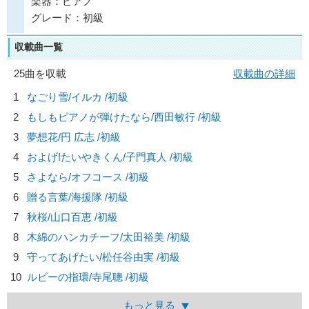
楽器：ピアノ
グレード：初級
収載曲一覧
25曲を収載
収載曲の詳細
1
なごり雪/
イルカ
/初級
2
もしもピアノが弾けたなら/
西田敏行
/初級
3
夢想花/
円 広志
/初級
4
およげ!たいやきくん/
子門真人
/初級
5
さよなら/
オフコース
/初級
6
贈る言葉/
海援隊
/初級
7
秋桜/
山口百恵
/初級
8
木綿のハンカチーフ/
太田裕美
/初級
9
守ってあげたい/
松任谷由実
/初級
10
ルビーの指環/
寺尾聰
/初級
もっと見る