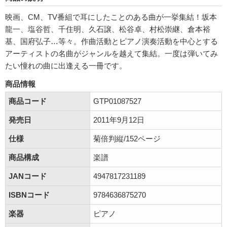
映画、CM、TV番組で耳にしたことのある曲が一挙集結！坂本
龍一、塩谷哲、千住明、久石譲、松谷卓、村松崇継、倉本裕
基、国府弘子…等々。作曲活動とピアノ演奏活動を中心とする
アーティストの名曲がジャンルを越えて集結。一度は弾いてみ
たい憧れの曲に出逢える一冊です。
商品情報
商品コード
GTP01087527
発売日
2011年9月12日
仕様
菊倍判縦/152ページ
商品構成
楽譜
JANコード
4947817231189
ISBNコード
9784636875270
楽器
ピアノ