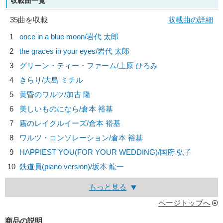
収載曲一覧
35曲を収載
収載曲の詳細
1
once in a blue moon/
岩代 太郎
2
the graces in your eyes/
岩代 太郎
3
グリーン・ティー・ファーム/
上原 ひろみ
4
きらり/
大島 ミチル
5
黄昏のワルツ/
加古 隆
6
美しいものになら/
倉本 裕基
7
霧のレイクルイーズ/
倉本 裕基
8
ワルツ・コンソレーション/
倉本 裕基
9
HAPPIEST YOU(FOR YOUR WEDDING)/
国府 弘子
10
鉄道員(piano version)/
坂本 龍一
もっと見る
ページトップへ
商品の説明