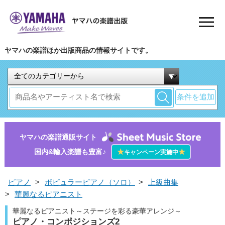
ヤマハの楽譜ほか出版商品の情報サイトです。
条件を追加
ヤマハの楽譜通販サイト
国内&輸入楽譜も豊富♪
★
★
キャンペーン実施中
ピアノ
>
ポピュラーピアノ（ソロ）
>
上級曲集
>
華麗なるピアニスト
華麗なるピアニスト～ステージを彩る豪華アレンジ～
ピアノ・コンポジションズ2