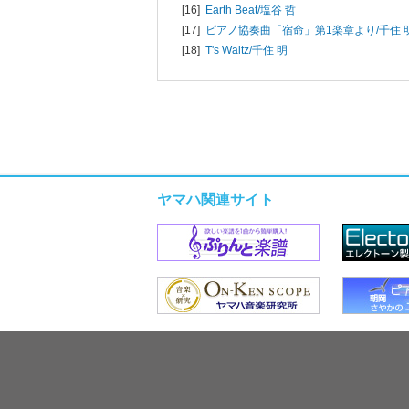
[16]
Earth Beat/
塩谷 哲
[17]
ピアノ協奏曲「宿命」第1楽章より/
千住 
[18]
T's Waltz/
千住 明
ヤマハ関連サイト