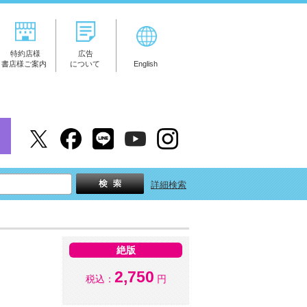
特約店様
広告
書店様ご案内
について
English
詳細検索
絶版
2,750
税込：
円