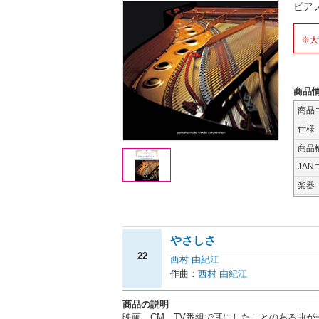
ピア
※大
商品
商品
仕様
商品
JAN
楽器
やさしさ
22
西村 由紀江
作曲：
西村 由紀江
商品の説明
映画、CM、TV番組で耳にしたことのある曲