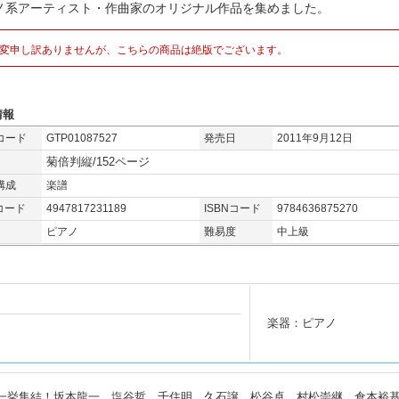
ノ系アーティスト・作曲家のオリジナル作品を集めました。
変申し訳ありませんが、こちらの商品は絶版でございます。
情報
コード
GTP01087527
発売日
2011年9月12日
菊倍判縦/152ページ
構成
楽譜
コード
4947817231189
ISBNコード
9784636875270
ピアノ
難易度
中上級
楽器：ピアノ
が一挙集結！坂本龍一、塩谷哲、千住明、久石譲、松谷卓、村松崇継、倉本裕