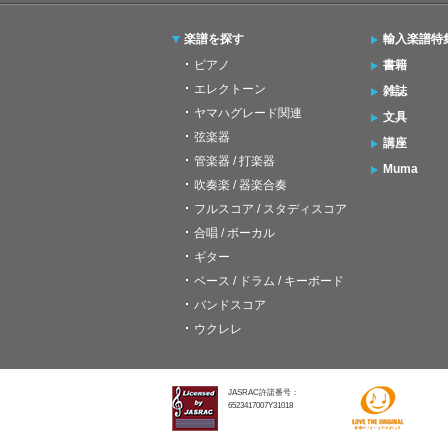
楽譜を探す
輸入楽譜特
ピアノ
書籍
エレクトーン
雑誌
ヤマハグレード関連
文具
弦楽器
講座
管楽器 / 打楽器
Muma
吹奏楽 / 器楽合奏
フルスコア / スタディスコア
合唱 / ボーカル
ギター
ベース / ドラム / キーボード
バンドスコア
ウクレレ
JASRAC許諾番号：
6523417007Y31018