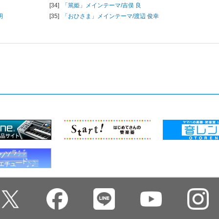
[34]
「篤姫」メインテーマ/
吉俣 良
明
[35]
「おひさま」メインテーマ/
渡辺 俊幸