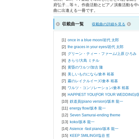
府弘子…等々。作曲活動とピアノ演奏活動を中
曲に出逢える一冊です。
収載曲一覧
収載曲の詳細を見る
[1]
once in a blue moon/
岩代 太郎
[2]
the graces in your eyes/
岩代 太郎
[3]
グリーン・ティー・ファーム/
上原 ひろみ
[4]
きらり/
大島 ミチル
[5]
黄昏のワルツ/
加古 隆
[6]
美しいものになら/
倉本 裕基
[7]
霧のレイクルイーズ/
倉本 裕基
[8]
ワルツ・コンソレーション/
倉本 裕基
[9]
HAPPIEST YOU(FOR YOUR WEDDING)/
[10]
鉄道員(piano version)/
坂本 龍一
[11]
energy flow/
坂本 龍一
[12]
Seven Samurai-ending theme
[13]
koko/
坂本 龍一
[14]
Asience -fast piano/
坂本 龍一
[15]
KEEP SMILING!/
塩谷 哲