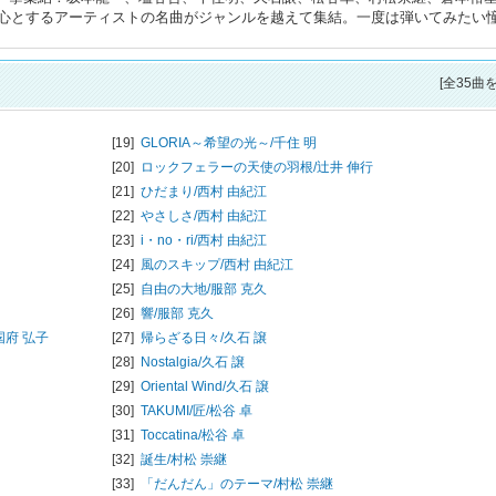
心とするアーティストの名曲がジャンルを越えて集結。一度は弾いてみたい
[全35曲
[19]
GLORIA～希望の光～/
千住 明
[20]
ロックフェラーの天使の羽根/
辻井 伸行
[21]
ひだまり/
西村 由紀江
[22]
やさしさ/
西村 由紀江
[23]
i・no・ri/
西村 由紀江
[24]
風のスキップ/
西村 由紀江
[25]
自由の大地/
服部 克久
[26]
響/
服部 克久
国府 弘子
[27]
帰らざる日々/
久石 譲
[28]
Nostalgia/
久石 譲
[29]
Oriental Wind/
久石 譲
[30]
TAKUMI/匠/
松谷 卓
[31]
Toccatina/
松谷 卓
[32]
誕生/
村松 崇継
[33]
「だんだん」のテーマ/
村松 崇継