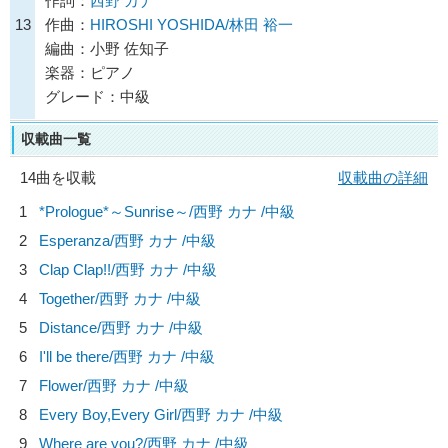
作詞：
西野 カナ
13
作曲：
HIROSHI YOSHIDA/林田 裕一
編曲：小野 佐知子
楽器：ピアノ
グレード：中級
収載曲一覧
14曲を収載
収載曲の詳細
1
*Prologue*～Sunrise～/
西野 カナ
/中級
2
Esperanza/
西野 カナ
/中級
3
Clap Clap!!/
西野 カナ
/中級
4
Together/
西野 カナ
/中級
5
Distance/
西野 カナ
/中級
6
I'll be there/
西野 カナ
/中級
7
Flower/
西野 カナ
/中級
8
Every Boy,Every Girl/
西野 カナ
/中級
9
Where are you?/
西野 カナ
/中級