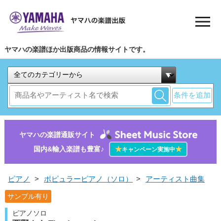
ヤマハの楽譜ほか出版商品の情報サイトです。
条件を追加
ヤマハの楽譜通販サイト
国内&輸入楽譜も豊富♪
★
★
キャンペーン実施中
ピアノ
>
ポピュラーピアノ（ソロ）
>
アーティスト曲集
サンプル有り
ピアノソロ