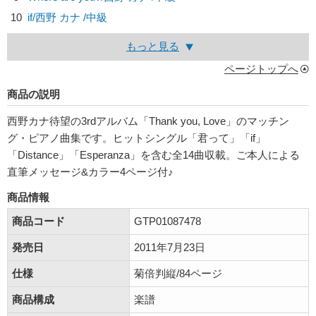
10
if/
西野 カナ
/中級
もっと見る
ページトップへ
商品の説明
西野カナ待望の3rdアルバム「Thank you, Love」のマッチン
グ・ピアノ曲集です。ヒットシングル「君って」「if」
「Distance」「Esperanza」を含む全14曲収載。ご本人による
直筆メッセージ&カラー4ページ付♪
商品情報
商品コード
GTP01087478
発売日
2011年7月23日
仕様
菊倍判縦/84ページ
商品構成
楽譜