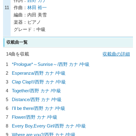
作詞：
西野 カナ
11
作曲：
林田 裕一
編曲：内田 美雪
楽器：ピアノ
グレード：中級
収載曲一覧
14曲を収載
収載曲の詳細
1
*Prologue*～Sunrise～/
西野 カナ
/中級
2
Esperanza/
西野 カナ
/中級
3
Clap Clap!!/
西野 カナ
/中級
4
Together/
西野 カナ
/中級
5
Distance/
西野 カナ
/中級
6
I'll be there/
西野 カナ
/中級
7
Flower/
西野 カナ
/中級
8
Every Boy,Every Girl/
西野 カナ
/中級
9
Where are you?/
西野 カナ
/中級