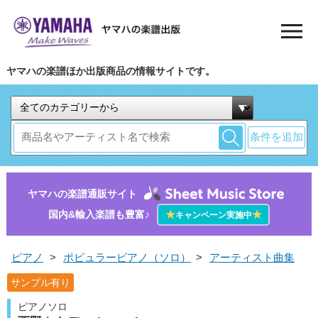
ヤマハの楽譜ほか出版商品の情報サイトです。
条件を追加
ヤマハの楽譜通販サイト
国内&輸入楽譜も豊富♪
★
★
キャンペーン実施中
ピアノ
>
ポピュラーピアノ（ソロ）
>
アーティスト曲集
サンプル有り
ピアノソロ