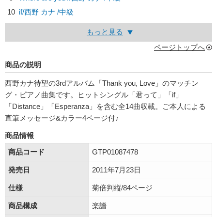
10
if/
西野 カナ
/中級
もっと見る
ページトップへ
商品の説明
西野カナ待望の3rdアルバム「Thank you, Love」のマッチン
グ・ピアノ曲集です。ヒットシングル「君って」「if」
「Distance」「Esperanza」を含む全14曲収載。ご本人による
直筆メッセージ&カラー4ページ付♪
商品情報
商品コード
GTP01087478
発売日
2011年7月23日
仕様
菊倍判縦/84ページ
商品構成
楽譜