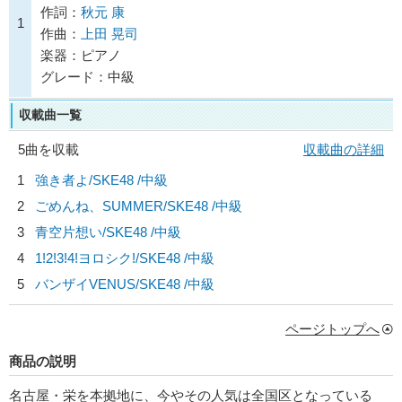
作詞：
秋元 康
1
作曲：
上田 晃司
楽器：ピアノ
グレード：中級
収載曲一覧
5曲を収載
収載曲の詳細
1
強き者よ/
SKE48
/中級
2
ごめんね、SUMMER/
SKE48
/中級
3
青空片想い/
SKE48
/中級
4
1!2!3!4!ヨロシク!/
SKE48
/中級
5
バンザイVENUS/
SKE48
/中級
ページトップへ
商品の説明
名古屋・栄を本拠地に、今やその人気は全国区となっている