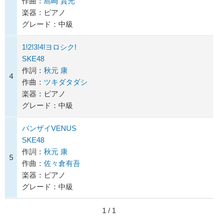
作曲：
島崎 貴光
楽器：ピアノ
グレード：中級
1!2!3!4!ヨロシク!
SKE48
作詞：
秋元 康
4
作曲：
ツキダタダシ
楽器：ピアノ
グレード：中級
バンザイVENUS
SKE48
作詞：
秋元 康
5
作曲：
佐々倉有吾
楽器：ピアノ
グレード：中級
1 / 1