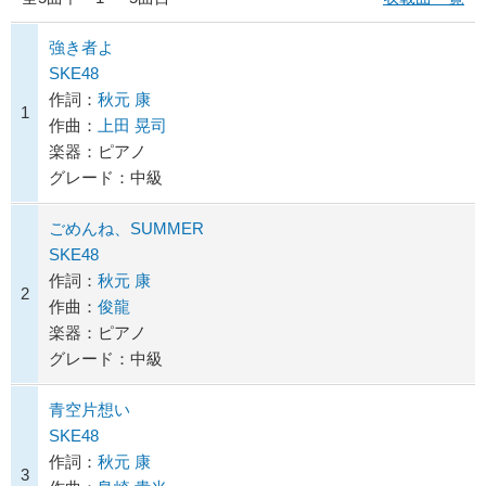
強き者よ
SKE48
作詞：
秋元 康
1
作曲：
上田 晃司
楽器：ピアノ
グレード：中級
ごめんね、SUMMER
SKE48
作詞：
秋元 康
2
作曲：
俊龍
楽器：ピアノ
グレード：中級
青空片想い
SKE48
作詞：
秋元 康
3