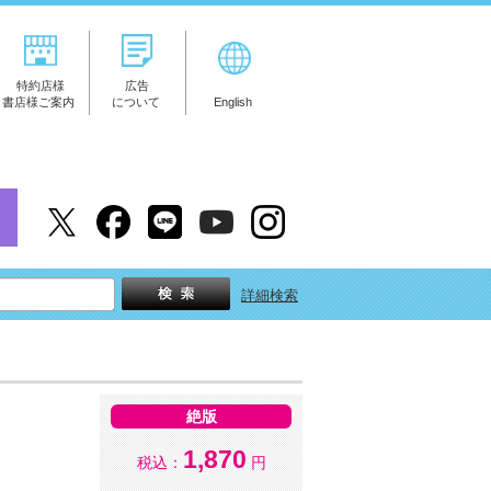
特約店様
広告
書店様ご案内
について
English
詳細検索
絶版
1,870
税込：
円