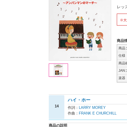
レッ
※大
商品
商品
仕様
商品
JAN
楽器
ハイ・ホー
14
作詞：
LARRY MOREY
作曲：
FRANK E CHURCHILL
商品の説明