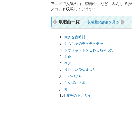
アニメで人気の曲、季節の曲など、みんなで歌
ノコ」も収載しています！
収載曲一覧
収載曲の詳細を見る
[1]
大きな古時計
[2]
おもちゃのチャチャチャ
[3]
クラリネットをこわしちゃった
[4]
お正月
[5]
ゆき
[6]
うれしいひなまつり
[7]
こいのぼり
[8]
たなばたさま
[9]
海
[10]
赤鼻のトナカイ