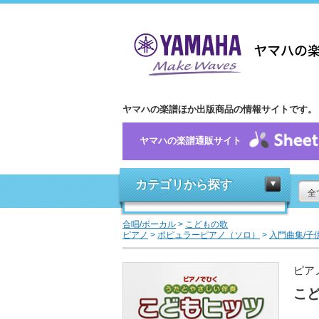
ヤマハの楽譜ほか出版商品の情報サイトです。
ヤマハの楽譜通販サイト
カテゴリから探す
全
合唱/ボーカル
>
こどもの歌
ピアノ
>
ポピュラーピアノ（ソロ）
>
入門曲集/子
ピア
こ