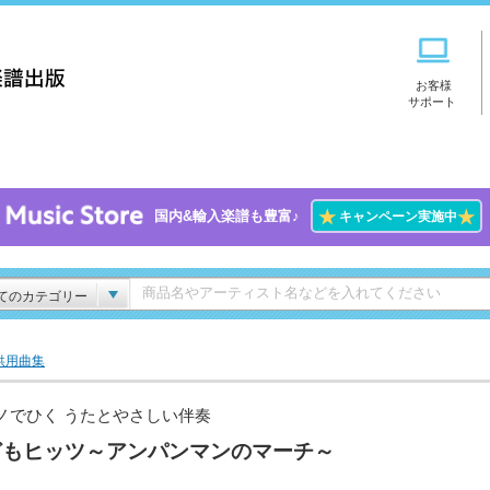
お客様
サポート
★
★
国内&輸入楽譜も豊富♪
キャンペーン実施中
てのカテゴリー
供用曲集
ノでひく うたとやさしい伴奏
どもヒッツ～アンパンマンのマーチ～