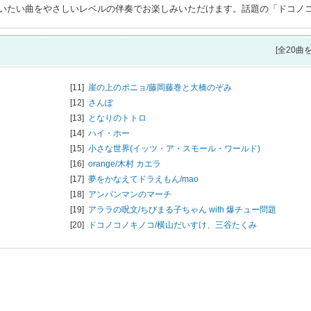
いたい曲をやさしいレベルの伴奏でお楽しみいただけます。話題の「ドコノ
[全20曲
[11]
崖の上のポニョ/
藤岡藤巻と大橋のぞみ
[12]
さんぽ
[13]
となりのトトロ
[14]
ハイ・ホー
[15]
小さな世界(イッツ・ア・スモール・ワールド)
[16]
orange/
木村 カエラ
[17]
夢をかなえてドラえもん/
mao
[18]
アンパンマンのマーチ
[19]
アララの呪文/
ちびまる子ちゃん with 爆チュー問題
[20]
ドコノコノキノコ/
横山だいすけ、三谷たくみ