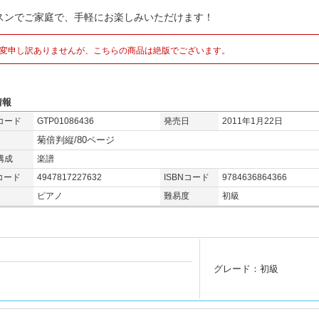
スンでご家庭で、手軽にお楽しみいただけます！
変申し訳ありませんが、こちらの商品は絶版でございます。
情報
コード
GTP01086436
発売日
2011年1月22日
菊倍判縦/80ページ
構成
楽譜
コード
4947817227632
ISBNコード
9784636864366
ピアノ
難易度
初級
グレード：初級