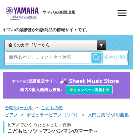
ヤマハの楽譜ほか出版商品の情報サイトです。
条件を追加
ヤマハの楽譜通販サイト
国内&輸入楽譜も豊富♪
★
★
キャンペーン実施中
合唱/ボーカル
>
こどもの歌
ピアノ
>
ポピュラーピアノ（ソロ）
>
入門曲集/子供用曲集
ピアノでひく うたとやさしい伴奏
こどもヒッツ～アンパンマンのマーチ～