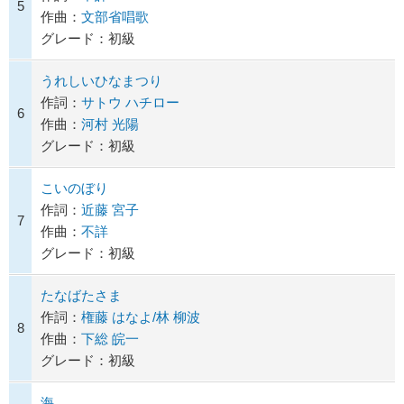
5
作曲：
文部省唱歌
グレード：初級
うれしいひなまつり
作詞：
サトウ ハチロー
6
作曲：
河村 光陽
グレード：初級
こいのぼり
作詞：
近藤 宮子
7
作曲：
不詳
グレード：初級
たなばたさま
作詞：
権藤 はなよ/林 柳波
8
作曲：
下総 皖一
グレード：初級
海