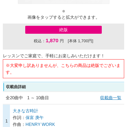
画像をタップすると拡大ができます。
絶版
1,870
税込：
円 [本体 1,700円]
レッスンでご家庭で、手軽にお楽しみいただけます！
※大変申し訳ありませんが、こちらの商品は絶版でございま
す。
収載曲詳細
全
20
曲中 1 ～ 10曲目
収載曲一覧
大きな古時計
作詞：
保富 庚午
1
作曲：
HENRY WORK