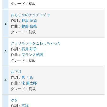
グレード：初級
おもちゃのチャチャチャ
作詞：
野坂 昭如
2
作曲：
越部 信義
グレード：初級
クラリネットをこわしちゃった
作詞：
石井 好子
3
作曲：
フランス民謡
グレード：初級
お正月
作詞：
東 くめ
4
作曲：
滝 廉太郎
グレード：初級
ゆき
作詞：
不詳