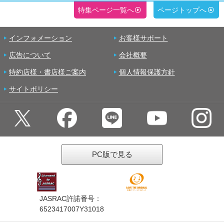
特集ページ一覧へ
ページトップへ
インフォメーション
お客様サポート
広告について
会社概要
特約店様・書店様ご案内
個人情報保護方針
サイトポリシー
PC版で見る
JASRAC許諾番号：
6523417007Y31018