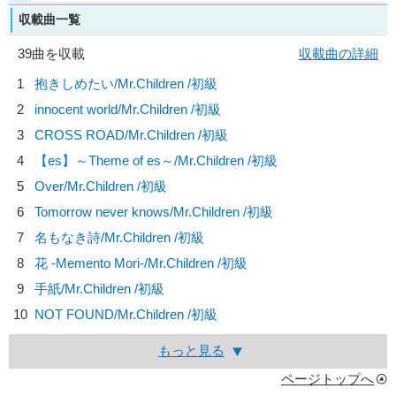
収載曲一覧
39曲を収載
収載曲の詳細
1
抱きしめたい/
Mr.Children
/初級
2
innocent world/
Mr.Children
/初級
3
CROSS ROAD/
Mr.Children
/初級
4
【es】～Theme of es～/
Mr.Children
/初級
5
Over/
Mr.Children
/初級
6
Tomorrow never knows/
Mr.Children
/初級
7
名もなき詩/
Mr.Children
/初級
8
花 -Memento Mori-/
Mr.Children
/初級
9
手紙/
Mr.Children
/初級
10
NOT FOUND/
Mr.Children
/初級
もっと見る
ページトップへ