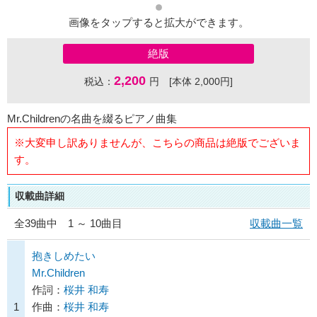
画像をタップすると拡大ができます。
絶版
2,200
税込：
円 [本体 2,000円]
Mr.Childrenの名曲を綴るピアノ曲集
※大変申し訳ありませんが、こちらの商品は絶版でございま
す。
収載曲詳細
全
39
曲中 1 ～ 10曲目
収載曲一覧
抱きしめたい
Mr.Children
作詞：
桜井 和寿
1
作曲：
桜井 和寿