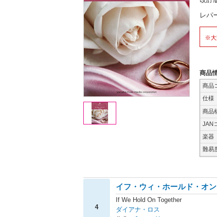
レパ
※大
商品
商品
仕様
商品
JAN
楽器
難易
イフ・ウィ・ホールド・オン
If We Hold On Together
4
ダイアナ・ロス