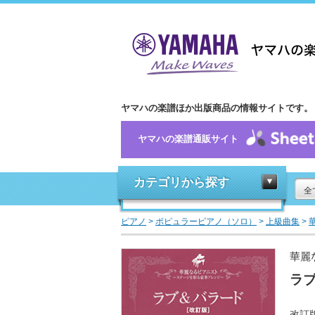
ヤマハの楽譜ほか出版商品の情報サイトです。
ヤマハの楽譜通販サイト
カテゴリから探す
全
ピアノ
>
ポピュラーピアノ（ソロ）
>
上級曲集
>
華麗
ラ
改訂