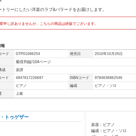
ートリーにしたい洋楽のラブ&バラードをお届けします。
変申し訳ありませんが、こちらの商品は絶版でございます。
情報
コード
GTP01086254
発売日
2010年10月26日
菊倍判縦/104ページ
構成
楽譜
コード
4947817226697
ISBNコード
9784636862546
ピアノ
編成
ピアノ・ソロ
度
上級
・トゥゲザー
楽器：ピアノ
編成：ピアノ・ソロ