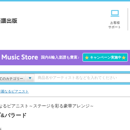
お客様
サポート
★
★
国内&輸入楽譜も豊富♪
キャンペーン実施中
てのカテゴリー
華麗なるピアニスト
なるピアニスト～ステージを彩る豪華アレンジ～
ブ&バラード
版