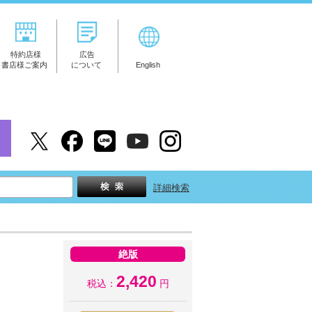
特約店様
広告
書店様ご案内
について
English
詳細検索
絶版
2,420
税込：
円