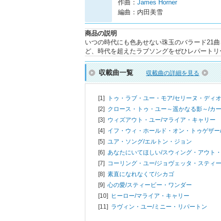
作曲：
James Horner
編曲：内田美雪
商品の説明
いつの時代にも色あせない珠玉のバラード21
ど、時代を超えたラブソングをぜひレパートリ
収載曲一覧
収載曲の詳細を見る
[1]
トゥ・ラブ・ユー・モア/
セリーヌ・ディ
[2]
クロース・トゥ・ユー～遥かなる影～/
カ
[3]
ウィズアウト・ユー/
マライア・キャリー
[4]
イフ・ウィ・ホールド・オン・トゥゲザー
[5]
ユア・ソング/
エルトン・ジョン
[6]
あなたにいてほしい/
スウィング・アウト
[7]
コーリング・ユー/
ジョヴェッタ・スティ
[8]
素直になれなくて/
シカゴ
[9]
心の愛/
スティービー・ワンダー
[10]
ヒーロー/
マライア・キャリー
[11]
ラヴィン・ユー/
ミニー・リパートン