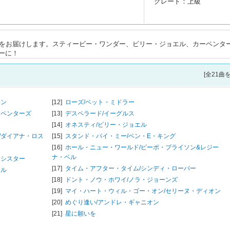
グレード：上級
曲をお届けします。スティービー・ワンダー、ビリー・ジョエル、カーペンタ
ーに！
[全21曲
オン
[12]
ローズ/
ベット・ミドラー
ーペンターズ
[13]
デスペラード/
イーグルス
[14]
オネスティ/
ビリー・ジョエル
/
ダイアナ・ロス
[15]
スタンド・バイ・ミー/
ベン・E・キング
[16]
ホール・ニュー・ワールド/
ピーボ・ブライソン&レジー
ナ・ベル
・シスター
[17]
タイム・アフター・タイム/
シンディ・ローパー
ール
[18]
ドント・ノウ・ホワイ/
ノラ・ジョーンズ
[19]
マイ・ハート・ウィル・ゴー・オン/
セリーヌ・ディオン
[20]
めぐり逢い/
アンドレ・ギャニオン
[21]
星に願いを