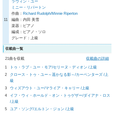
ラヴィン・ユー
ミニー・リパートン
作曲：
Richard Rudolph/Minnie Riperton
11
編曲：内田 美雪
楽器：ピアノ
編成：ピアノ・ソロ
グレード：上級
収載曲一覧
21曲を収載
収載曲の詳細
1
トゥ・ラブ・ユー・モア/
セリーヌ・ディオン
/上級
2
クロース・トゥ・ユー～遥かなる影～/
カーペンターズ
/上
級
3
ウィズアウト・ユー/
マライア・キャリー
/上級
4
イフ・ウィ・ホールド・オン・トゥゲザー/
ダイアナ・ロス
/上級
5
ユア・ソング/
エルトン・ジョン
/上級