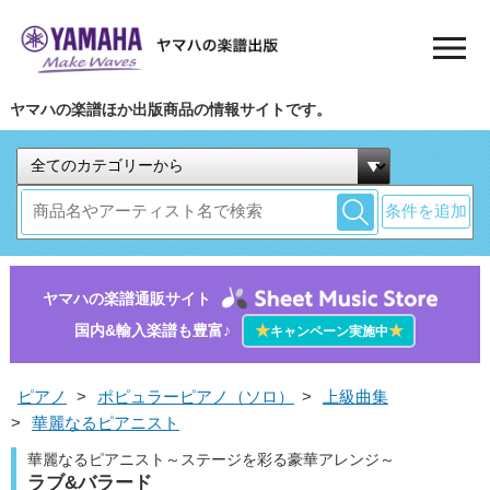
ヤマハの楽譜ほか出版商品の情報サイトです。
条件を追加
ヤマハの楽譜通販サイト
国内&輸入楽譜も豊富♪
★
★
キャンペーン実施中
ピアノ
>
ポピュラーピアノ（ソロ）
>
上級曲集
>
華麗なるピアニスト
華麗なるピアニスト～ステージを彩る豪華アレンジ～
ラブ&バラード