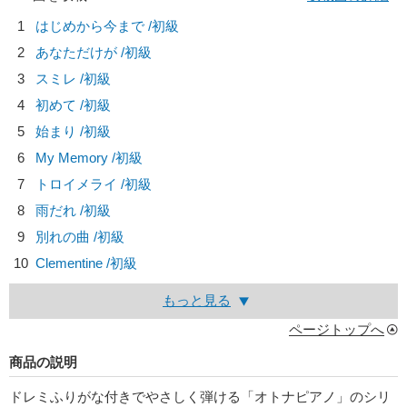
1
はじめから今まで /初級
2
あなただけが /初級
3
スミレ /初級
4
初めて /初級
5
始まり /初級
6
My Memory /初級
7
トロイメライ /初級
8
雨だれ /初級
9
別れの曲 /初級
10
Clementine /初級
もっと見る
ページトップへ
商品の説明
ドレミふりがな付きでやさしく弾ける「オトナピアノ」のシリ