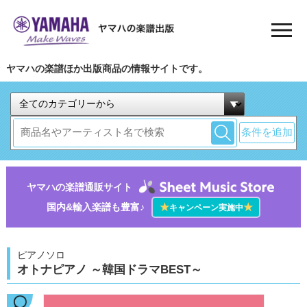
ヤマハの楽譜ほか出版商品の情報サイトです。
条件を追加
ヤマハの楽譜通販サイト
国内&輸入楽譜も豊富♪
★
★
キャンペーン実施中
ピアノソロ
オトナピアノ ～韓国ドラマBEST～