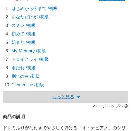
1
はじめから今まで /初級
2
あなただけが /初級
3
スミレ /初級
4
初めて /初級
5
始まり /初級
6
My Memory /初級
7
トロイメライ /初級
8
雨だれ /初級
9
別れの曲 /初級
10
Clementine /初級
もっと見る
ページトップへ
商品の説明
ドレミふりがな付きでやさしく弾ける「オトナピアノ」のシリ