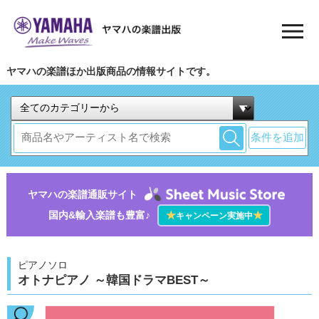
ヤマハの楽譜ほか出版商品の情報サイトです。
条件を追加
ヤマハの楽譜通販サイト
国内&輸入楽譜も豊富♪
★
★
キャンペーン実施中
ピアノソロ
オトナピアノ ～韓国ドラマBEST～