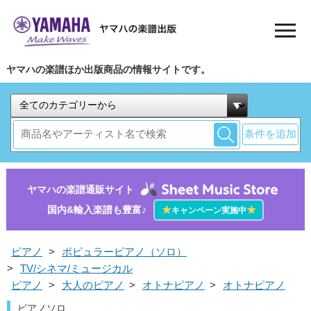
ヤマハの楽譜ほか出版商品の情報サイトです。
条件を追加
ヤマハの楽譜通販サイト
国内&輸入楽譜も豊富♪
★
★
キャンペーン実施中
ピアノ
>
ポピュラーピアノ（ソロ）
>
TV/シネマ/ミュージカル
ピアノ
>
大人のピアノ
>
オトナピアノ
>
オトナピアノ
ピアノソロ