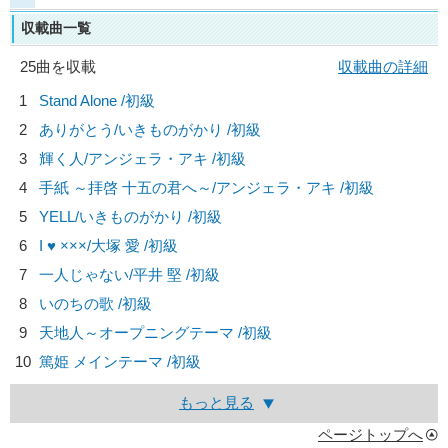
収載曲一覧
25曲を収載
収載曲の詳細
1
Stand Alone /初級
2
ありがとう/
いきものがかり
/初級
3
輝く人/
アンジェラ・アキ
/初級
4
手紙 ～拝啓 十五の君へ～/
アンジェラ・アキ
/初級
5
YELL/
いきものがかり
/初級
6
I ♥ ×××/
大塚 愛
/初級
7
一人じゃない/
平井 堅
/初級
8
いのちの歌 /初級
9
天地人～オープニングテーマ /初級
10
篤姫 メインテーマ /初級
もっと見る
ページトップへ