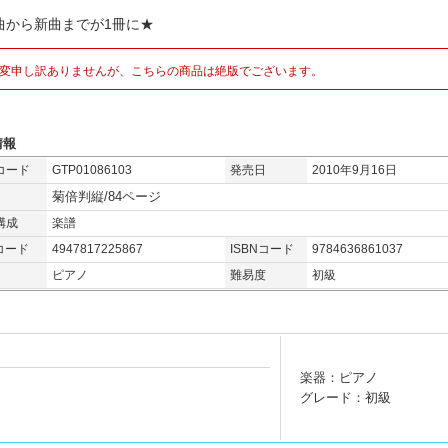
曲から新曲までが1冊に★
変申し訳ありませんが、こちらの商品は絶版でございます。
情報
コード
GTP01086103
発売日
2010年9月16日
菊倍判縦/84ページ
構成
楽譜
コード
4947817225867
ISBNコード
9784636861037
ピアノ
難易度
初級
楽器：ピアノ
グレード：初級