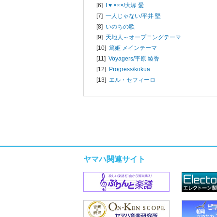
[6]
I ♥ ×××/
大塚 愛
[7]
一人じゃない/
平井 堅
[8]
いのちの歌
[9]
天地人～オープニングテーマ
[10]
篤姫 メインテーマ
[11]
Voyagers/
平原 綾香
[12]
Progress/
kokua
[13]
エル・セフィーロ
ヤマハ関連サイト