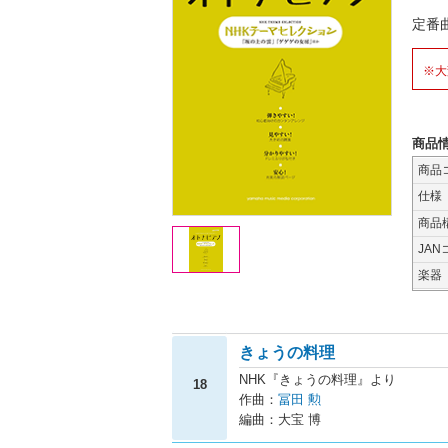
定番
※大
商品
商品
仕様
商品
JAN
楽器
きょうの料理
NHK『きょうの料理』より
18
作曲：
冨田 勲
編曲：大宝 博