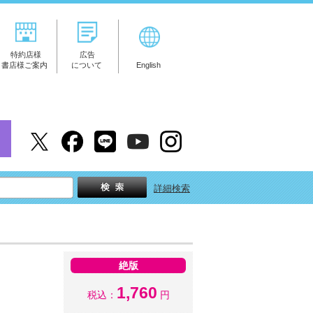
特約店様
広告
書店様ご案内
について
English
詳細検索
絶版
1,760
税込：
円