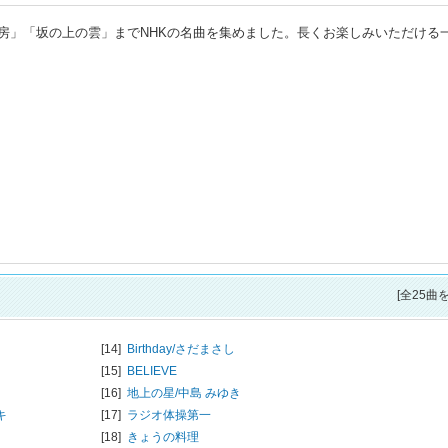
房」「坂の上の雲」までNHKの名曲を集めました。長くお楽しみいただける
[全25曲
[14]
Birthday/
さだまさし
[15]
BELIEVE
[16]
地上の星/
中島 みゆき
キ
[17]
ラジオ体操第一
[18]
きょうの料理