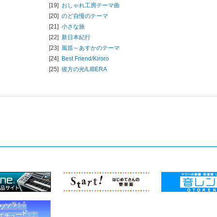
[19]
おしゃれ工房テーマ曲
[20]
のど自慢のテーマ
[21]
小さな旅
[22]
新日本紀行
[23]
風笛～あすかのテーマ
[24]
Best Friend/
Kiroro
[25]
彼方の光/
LIBERA