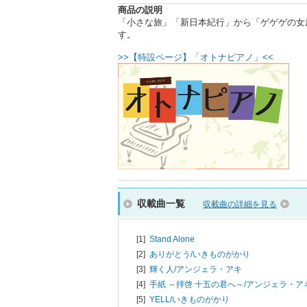
商品の説明
「小さな旅」「新日本紀行」から「ゲゲゲの女
す。
>>【特設ページ】「オトナピアノ」<<
収載曲一覧
収載曲の詳細を見る
[1]
Stand Alone
[2]
ありがとう/
いきものがかり
[3]
輝く人/
アンジェラ・アキ
[4]
手紙 ～拝啓 十五の君へ～/
アンジェラ・ア
[5]
YELL/
いきものがかり