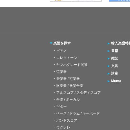
楽譜を探す
輸入楽譜特
ピアノ
書籍
エレクトーン
雑誌
ヤマハグレード関連
文具
弦楽器
講座
管楽器 / 打楽器
Muma
吹奏楽 / 器楽合奏
フルスコア / スタディスコア
合唱 / ボーカル
ギター
ベース / ドラム / キーボード
バンドスコア
ウクレレ