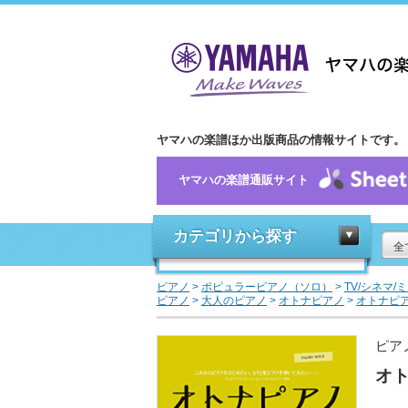
ヤマハの楽譜ほか出版商品の情報サイトです。
ヤマハの楽譜通販サイト
カテゴリから探す
全
ピアノ
>
ポピュラーピアノ（ソロ）
>
TV/シネマ/
ピアノ
>
大人のピアノ
>
オトナピアノ
>
オトナピ
ピア
オト