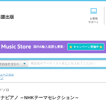
お客様
サポート
★
★
国内&輸入楽譜も豊富♪
キャンペーン実施中
てのカテゴリー
ミュージカル
アノ
ノソロ
ナピアノ ～NHKテーマセレクション～