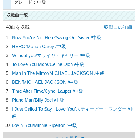
グレード：中級
収載曲一覧
43曲を収載
収載曲の詳細
1
Now You're Not Here/
Swing Out Sister
/中級
2
HERO/
Mariah Carey
/中級
3
Without you/
マライヤ・キャリー
/中級
4
To Love You More/
Celine Dion
/中級
5
Man In The Mirror/
MICHAEL JACKSON
/中級
6
BEN/
MICHAEL JACKSON
/中級
7
Time After Time/
Cyndi Lauper
/中級
8
Piano Man/
Billy Joel
/中級
9
I Just Called To Say I Love You/
スティービー・ワンダー
/中
級
10
Lovin' You/
Minnie Riperton
/中級
もっと見る