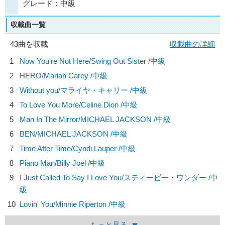
グレード：中級
収載曲一覧
43曲を収載
収載曲の詳細
1
Now You're Not Here/
Swing Out Sister
/中級
2
HERO/
Mariah Carey
/中級
3
Without you/
マライヤ・キャリー
/中級
4
To Love You More/
Celine Dion
/中級
5
Man In The Mirror/
MICHAEL JACKSON
/中級
6
BEN/
MICHAEL JACKSON
/中級
7
Time After Time/
Cyndi Lauper
/中級
8
Piano Man/
Billy Joel
/中級
9
I Just Called To Say I Love You/
スティービー・ワンダー
/中
級
10
Lovin' You/
Minnie Riperton
/中級
もっと見る