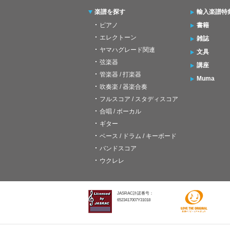
楽譜を探す
輸入楽譜特
ピアノ
書籍
エレクトーン
雑誌
ヤマハグレード関連
文具
弦楽器
講座
管楽器 / 打楽器
Muma
吹奏楽 / 器楽合奏
フルスコア / スタディスコア
合唱 / ボーカル
ギター
ベース / ドラム / キーボード
バンドスコア
ウクレレ
JASRAC許諾番号：
6523417007Y31018