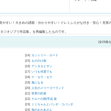
見やすい！大きめの譜面・分かりやすい！ドレミふりがな付き・安心！充実
スタジオジブリ作品集」を再編集したものです。
[全26曲
[14]
カントリー・ロード
[15]
もののけ姫
[16]
アシタカとサン
[17]
いつも何度でも
[18]
ケ・セラ・セラ
[19]
風になる
[20]
人生のメリーゴーランド
[21]
世界の約束
[22]
テルーの唄/
手嶌 葵
[23]
ミミちゃんとパンダ・コパンダ
[24]
海のおかあさん