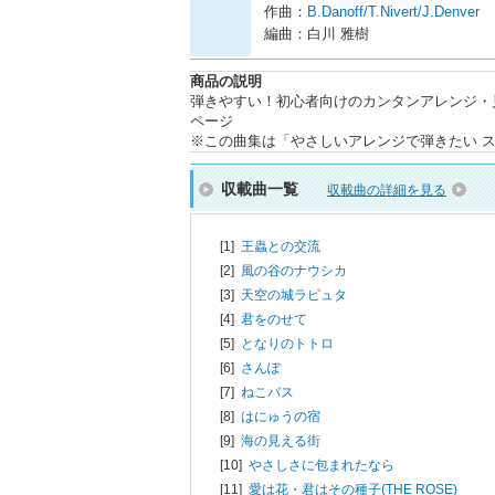
作曲：
B.Danoff/T.Nivert/J.Denver
編曲：白川 雅樹
商品の説明
弾きやすい！初心者向けのカンタンアレンジ・
ページ
※この曲集は「やさしいアレンジで弾きたい 
収載曲一覧
収載曲の詳細を見る
[1]
王蟲との交流
[2]
風の谷のナウシカ
[3]
天空の城ラピュタ
[4]
君をのせて
[5]
となりのトトロ
[6]
さんぽ
[7]
ねこバス
[8]
はにゅうの宿
[9]
海の見える街
[10]
やさしさに包まれたなら
[11]
愛は花・君はその種子(THE ROSE)