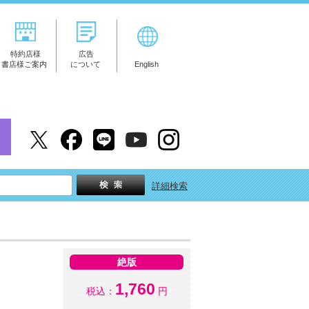
特約店様
広告
書店様ご案内
について
English
詳細検索
絶版
1,760
税込：
円