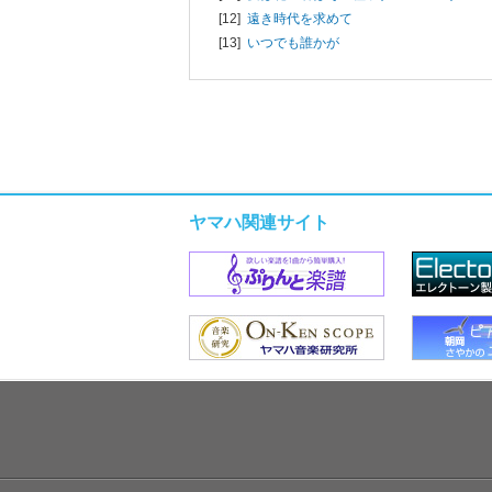
[12]
遠き時代を求めて
[13]
いつでも誰かが
ヤマハ関連サイト