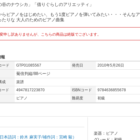
の谷のナウシカ」「借りぐらしのアリエッティ」
からピアノをはじめたい、もう1度ピアノを弾いてみたい・・・そんな
ったりな 大人のためのピアノ曲集
変申し訳ありませんが、こちらの商品は絶版でございます。
情報
コード
GTP01085567
発売日
2010年5月26日
菊倍判縦/88ページ
構成
楽譜
コード
4947817223870
ISBNコード
9784636855678
ピアノ
難易度
初級
楽器：ピアノ
.Denver（日本語詞：鈴木 麻実子/補作詞：宮崎 駿）
グレード：初級