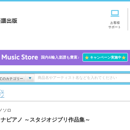
お客様
サポート
★
★
国内&輸入楽譜も豊富♪
キャンペーン実施中
てのカテゴリー
ブリ
アノ
ノソロ
トナピアノ ～スタジオジブリ作品集～