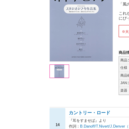
「風
これ
にぴ
※大
商品
商品
仕様
商品
JAN
楽器
カントリー・ロード
『耳をすませば』より
14
作詞：
B.Danoff/T.Nivert/J