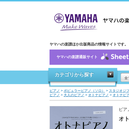
ヤマハの楽譜ほか出版商品の情報サイトです。
ヤマハの楽譜通販サイト
カテゴリから探す
全
ピアノ
>
ポピュラーピアノ（ソロ）
>
スタジオジ
ピアノ
>
大人のピアノ
>
オトナピアノ
>
オトナピ
ピア
オ