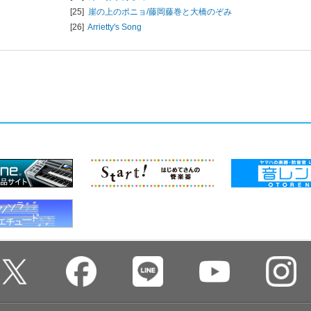
[25]
崖の上のポニョ/
藤岡藤巻と大橋のぞみ
[26]
Arrietty's Song