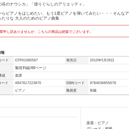
の谷のナウシカ」「借りぐらしのアリエッティ」
からピアノをはじめたい、もう1度ピアノを弾いてみたい・・・そんな
ったりな 大人のためのピアノ曲集
変申し訳ありませんが、こちらの商品は絶版でございます。
情報
コード
GTP01085567
発売日
2010年5月26日
菊倍判縦/88ページ
構成
楽譜
コード
4947817223870
ISBNコード
9784636855678
ピアノ
難易度
初級
楽器：ピアノ
グレード：初級