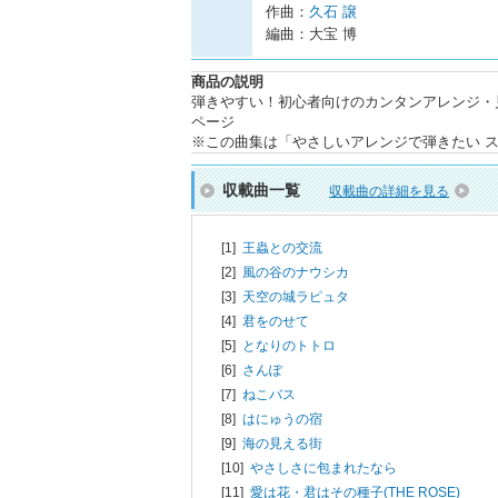
作曲：
久石 譲
編曲：大宝 博
商品の説明
弾きやすい！初心者向けのカンタンアレンジ・
ページ
※この曲集は「やさしいアレンジで弾きたい 
収載曲一覧
収載曲の詳細を見る
[1]
王蟲との交流
[2]
風の谷のナウシカ
[3]
天空の城ラピュタ
[4]
君をのせて
[5]
となりのトトロ
[6]
さんぽ
[7]
ねこバス
[8]
はにゅうの宿
[9]
海の見える街
[10]
やさしさに包まれたなら
[11]
愛は花・君はその種子(THE ROSE)