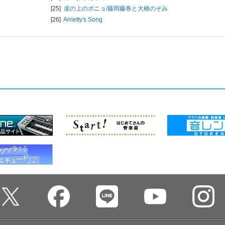
[25]
崖の上のポニョ/
藤岡藤巻と大橋のぞみ
[26]
Arrietty's Song