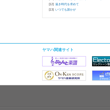
[12]
遠き時代を求めて
[13]
いつでも誰かが
ヤマハ関連サイト