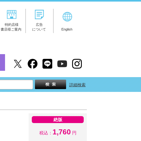
特約店様
広告
書店様ご案内
について
English
詳細検索
絶版
1,760
税込：
円