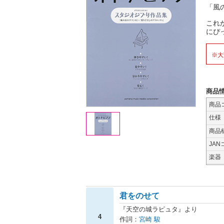
「風
これ
にぴ
※大
商品
商品
仕様
商品
JAN
楽器
君をのせて
『天空の城ラピュタ』より
4
作詞：
宮崎 駿