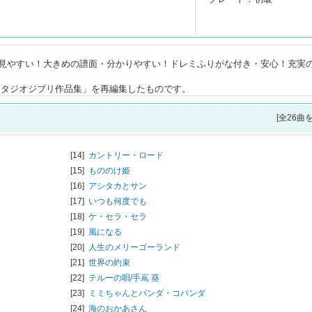
見やすい！大きめの譜面・分かりやすい！ドレミふりがな付き・安心！充実
スタジオジブリ作品集」を再編集したものです。
[全26曲
[14]
カントリー・ロード
[15]
もののけ姫
[16]
アシタカとサン
[17]
いつも何度でも
[18]
ケ・セラ・セラ
[19]
風になる
[20]
人生のメリーゴーランド
[21]
世界の約束
[22]
テルーの唄/
手嶌 葵
[23]
ミミちゃんとパンダ・コパンダ
[24]
海のおかあさん