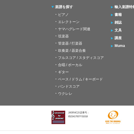
楽譜を探す
輸入楽譜特
ピアノ
書籍
エレクトーン
雑誌
ヤマハグレード関連
文具
弦楽器
講座
管楽器 / 打楽器
Muma
吹奏楽 / 器楽合奏
フルスコア / スタディスコア
合唱 / ボーカル
ギター
ベース / ドラム / キーボード
バンドスコア
ウクレレ
JASRAC許諾番号：
6523417007Y31018