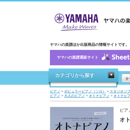
ヤマハの楽譜ほか出版商品の情報サイトです。
ヤマハの楽譜通販サイト
カテゴリから探す
全
ピアノ
>
ポピュラーピアノ（ソロ）
>
スタジオジ
ピアノ
>
大人のピアノ
>
オトナピアノ
>
オトナピ
ピア
オ