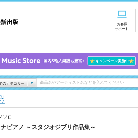
お客様
サポート
★
★
国内&輸入楽譜も豊富♪
キャンペーン実施中
てのカテゴリー
ブリ
アノ
ノソロ
トナピアノ ～スタジオジブリ作品集～