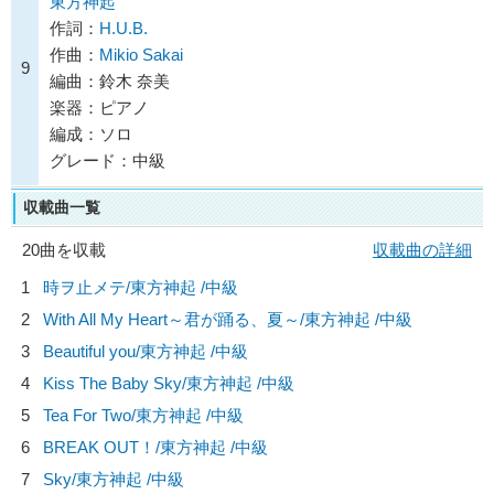
東方神起
作詞：
H.U.B.
作曲：
Mikio Sakai
9
編曲：鈴木 奈美
楽器：ピアノ
編成：ソロ
グレード：中級
収載曲一覧
20曲を収載
収載曲の詳細
1
時ヲ止メテ/
東方神起
/中級
2
With All My Heart～君が踊る、夏～/
東方神起
/中級
3
Beautiful you/
東方神起
/中級
4
Kiss The Baby Sky/
東方神起
/中級
5
Tea For Two/
東方神起
/中級
6
BREAK OUT！/
東方神起
/中級
7
Sky/
東方神起
/中級