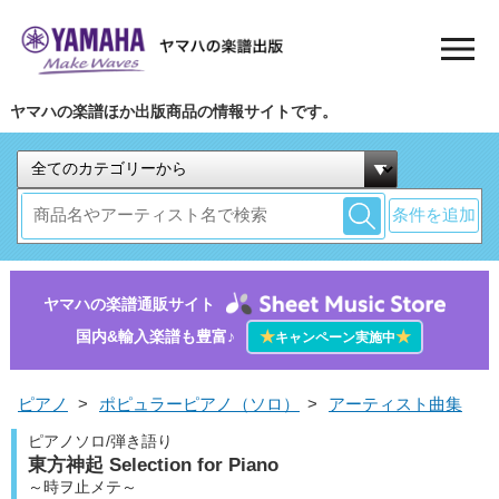
ヤマハの楽譜ほか出版商品の情報サイトです。
条件を追加
ヤマハの楽譜通販サイト
国内&輸入楽譜も豊富♪
★
★
キャンペーン実施中
ピアノ
>
ポピュラーピアノ（ソロ）
>
アーティスト曲集
ピアノソロ/弾き語り
東方神起 Selection for Piano
～時ヲ止メテ～