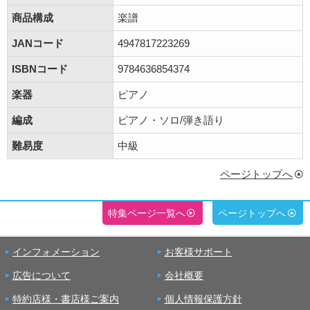
商品構成
楽譜
JANコード
4947817223269
ISBNコード
9784636854374
楽器
ピアノ
編成
ピアノ・ソロ/弾き語り
難易度
中級
ページトップへ
特集ページ一覧へ
ページトップへ
インフォメーション
お客様サポート
広告について
会社概要
特約店様・書店様ご案内
個人情報保護方針