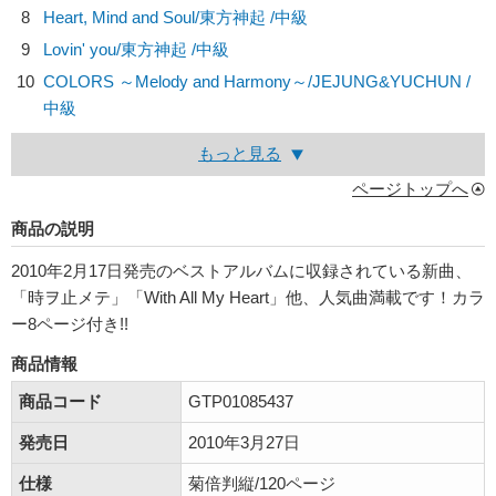
8
Heart, Mind and Soul/
東方神起
/中級
9
Lovin' you/
東方神起
/中級
10
COLORS ～Melody and Harmony～/
JEJUNG&YUCHUN
/
中級
もっと見る
ページトップへ
商品の説明
2010年2月17日発売のベストアルバムに収録されている新曲、
「時ヲ止メテ」「With All My Heart」他、人気曲満載です！カラ
ー8ページ付き!!
商品情報
商品コード
GTP01085437
発売日
2010年3月27日
仕様
菊倍判縦/120ページ