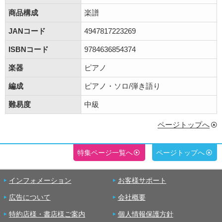
商品構成
楽譜
JANコード
4947817223269
ISBNコード
9784636854374
楽器
ピアノ
編成
ピアノ・ソロ/弾き語り
難易度
中級
ページトップへ
特集ページ一覧へ
ページトップへ
インフォメーション
お客様サポート
広告について
会社概要
特約店様・書店様ご案内
個人情報保護方針