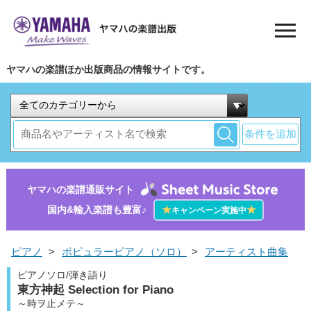
ヤマハの楽譜ほか出版商品の情報サイトです。
条件を追加
ヤマハの楽譜通販サイト
国内&輸入楽譜も豊富♪
★
★
キャンペーン実施中
ピアノ
>
ポピュラーピアノ（ソロ）
>
アーティスト曲集
ピアノソロ/弾き語り
東方神起 Selection for Piano
～時ヲ止メテ～