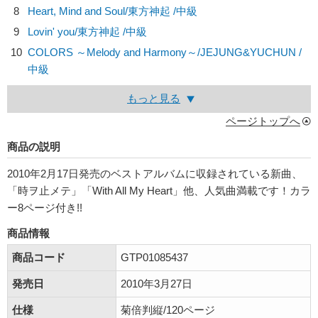
8
Heart, Mind and Soul/
東方神起
/中級
9
Lovin' you/
東方神起
/中級
10
COLORS ～Melody and Harmony～/
JEJUNG&YUCHUN
/
中級
もっと見る
ページトップへ
商品の説明
2010年2月17日発売のベストアルバムに収録されている新曲、
「時ヲ止メテ」「With All My Heart」他、人気曲満載です！カラ
ー8ページ付き!!
商品情報
商品コード
GTP01085437
発売日
2010年3月27日
仕様
菊倍判縦/120ページ