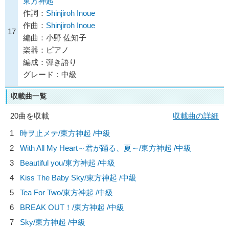
東方神起
作詞：
Shinjiroh Inoue
作曲：
Shinjiroh Inoue
17
編曲：小野 佐知子
楽器：ピアノ
編成：弾き語り
グレード：中級
収載曲一覧
20曲を収載
収載曲の詳細
1
時ヲ止メテ/
東方神起
/中級
2
With All My Heart～君が踊る、夏～/
東方神起
/中級
3
Beautiful you/
東方神起
/中級
4
Kiss The Baby Sky/
東方神起
/中級
5
Tea For Two/
東方神起
/中級
6
BREAK OUT！/
東方神起
/中級
7
Sky/
東方神起
/中級