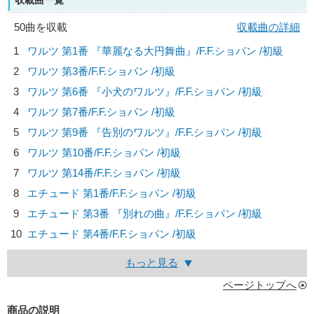
収載曲一覧
50曲を収載
収載曲の詳細
1
ワルツ 第1番 『華麗なる大円舞曲』/
F.F.ショパン
/初級
2
ワルツ 第3番/
F.F.ショパン
/初級
3
ワルツ 第6番 『小犬のワルツ』/
F.F.ショパン
/初級
4
ワルツ 第7番/
F.F.ショパン
/初級
5
ワルツ 第9番 『告別のワルツ』/
F.F.ショパン
/初級
6
ワルツ 第10番/
F.F.ショパン
/初級
7
ワルツ 第14番/
F.F.ショパン
/初級
8
エチュード 第1番/
F.F.ショパン
/初級
9
エチュード 第3番 『別れの曲』/
F.F.ショパン
/初級
10
エチュード 第4番/
F.F.ショパン
/初級
もっと見る
ページトップへ
商品の説明