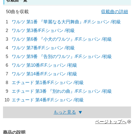
収載曲一覧
50曲を収載
収載曲の詳細
1
ワルツ 第1番 『華麗なる大円舞曲』/
F.F.ショパン
/初級
2
ワルツ 第3番/
F.F.ショパン
/初級
3
ワルツ 第6番 『小犬のワルツ』/
F.F.ショパン
/初級
4
ワルツ 第7番/
F.F.ショパン
/初級
5
ワルツ 第9番 『告別のワルツ』/
F.F.ショパン
/初級
6
ワルツ 第10番/
F.F.ショパン
/初級
7
ワルツ 第14番/
F.F.ショパン
/初級
8
エチュード 第1番/
F.F.ショパン
/初級
9
エチュード 第3番 『別れの曲』/
F.F.ショパン
/初級
10
エチュード 第4番/
F.F.ショパン
/初級
もっと見る
ページトップへ
商品の説明