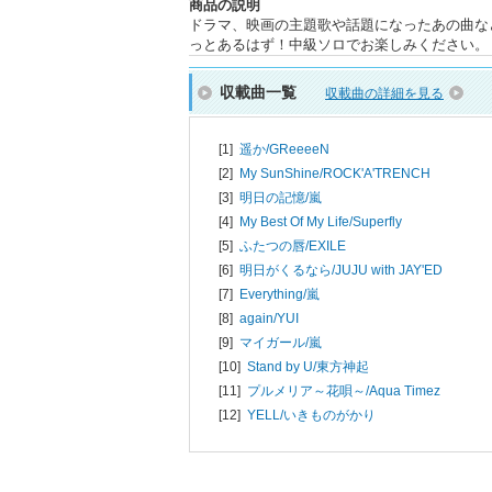
商品の説明
ドラマ、映画の主題歌や話題になったあの曲な
っとあるはず！中級ソロでお楽しみください。
収載曲一覧
収載曲の詳細を見る
[1]
遥か/
GReeeeN
[2]
My SunShine/
ROCK'A'TRENCH
[3]
明日の記憶/
嵐
[4]
My Best Of My Life/
Superfly
[5]
ふたつの唇/
EXILE
[6]
明日がくるなら/
JUJU with JAY'ED
[7]
Everything/
嵐
[8]
again/
YUI
[9]
マイガール/
嵐
[10]
Stand by U/
東方神起
[11]
プルメリア～花唄～/
Aqua Timez
[12]
YELL/
いきものがかり