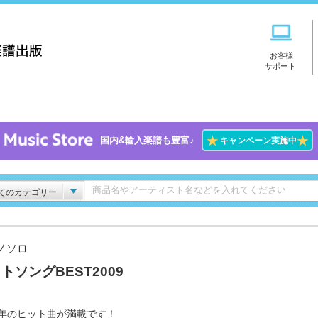
お客様
サポート
★
★
国内&輸入楽譜も豊富♪
キャンペーン実施中
てのカテゴリー
ノソロ
トソングBEST2009
09年のヒット曲が満載です！