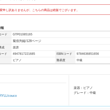
変申し訳ありませんが、こちらの商品は絶版でございます。
情報
コード
GTP01085165
菊倍判縦/128ページ
構成
楽譜
コード
4947817221685
ISBNコード
9784636851656
ピアノ
難易度
中級
楽器：ピアノ
グレード：中級
/RYLL/couco