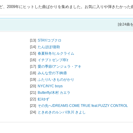
ど、2009年にヒットした曲ばかりを集めました。お気に入りや弾きたかった
[全24曲
[13]
STAY/
コブクロ
[14]
たんぽぽ/
遊助
[15]
春夏秋冬/
ヒルクライム
[16]
イチブトゼンブ/
B'z
[17]
愛の季節/
アンジェラ・アキ
[18]
みんな空の下/
絢香
[19]
ふたり/
いきものがかり
[20]
NYC/
NYC boys
[21]
Butterfly/
木村 カエラ
[22]
虹/
ゆず
[23]
その先へ/
DREAMS COME TRUE feat.FUZZY CONTROL
[24]
ときめきのルンバ/
氷川 きよし