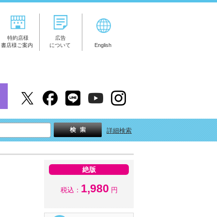
特約店様
広告
書店様ご案内
について
English
詳細検索
絶版
1,980
税込：
円