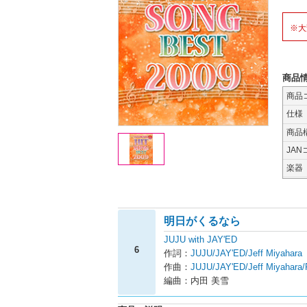
※大
商品
商品
仕様
商品
JAN
楽器
明日がくるなら
JUJU with JAY'ED
6
作詞：
JUJU/JAY'ED/Jeff Miyahara
作曲：
JUJU/JAY'ED/Jeff Miyahara
編曲：内田 美雪